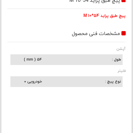
پیچ طبق پراید M 10*54
پیچ طبق پراید M 10*54
مشخصات فنی محصول
آپشن
طول
54 ( mm )
فلیتر
نوع پیچ
خودرویی 0