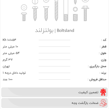
کد :
Kh 101054
قطر :
10 میلی متر
طول :
54 میلی متر
وزن
37 گرم
محل بارگیری :
تهران
برند :
تولید داخل درجه 1
حداقل فروش :
100 عدد
تضمین کیفیت
ضمانت بازگشت وجه