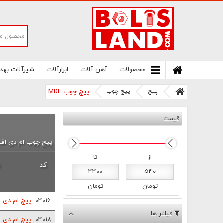
سامانه آنلاین فروش پیچ و مهره های صنعتی
بولتز لند | سرزمین پیچ
محصولات
آهن آلات
ابزارآلات
شیرآلات بهد
پیچ
پیچ چوب
پیچ چوب MDF
قیمت
پیچ چوب ام دی اف / پیچ DF
از
تا
کد
ن
4400
540
تومان
تومان
04016
پیچ ام دی اف 1.6 سا
فیلتر ها
04018
پیچ ام دی اف 1.8 سا