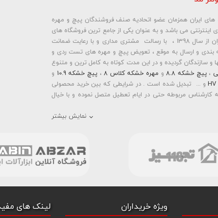
ره های ایران همزمان عضو اتحادیه صنف فروشندگان پیچ و مهره
ای اینترنتی می باشد و به عنوان یکی از جامع ترین فروشگاه های
اینترنتی تخصصی در حوزه پیچ و مهره های ساختمانی و صنعتی ایران از سال 1398 ، با رسالت مشتری مداری و با رعایت ضمانت
بندی و ارسال به موقع ، تعویض پیچ و مهره های تست ردی و
و سازندگان گردیده و در این مدت کوتاه به کامل ترین و متنوع
ی
،
پیچ خشکه 8.8
و
مهره خشکه کلاس 8
،
پیچ خشکه 10.9
و
و ... تبدیل شده است . در شرایطی که بین خرید محصولی
 کارشناس مربوطه حتی در ایام تعطیل متصل نموده و با خیال
نمایش بیشتر
رمته ای واشردار
،
پیچ شیروانی بکسی نوک تیز
،
پیچ کناف
و
 دار
،
پیچ طبق ماشین
و
پیچ تنظیم ارتفاع
اقدام به فروش
 باشد . در فروشگاه اینترنتی و حضوری رابین ابزار شما مشتری
انید با سفارش انواع پیچ و مهره های آهنی ، پیچ و مهره های
خشکه 8.8 ، پیچ و مهره های خشکه 10.9 ، پیچ و مهره های خشکه اچ وی HV ، واشر فنری ، واشر آهنی و واشر خشکه کلاس 10 اقدام
ند با امکان پرداخت آنلاین و پرداخت کارت به کارت ( واریز بانکی
و سهولت خرید خود را انجام دهید . هم چنین بولتز لند با فروش
واشر فنری
و
گل میخ
به قیمت رقابتی و با منظور کردن تخفیف
ویژه خریداران
لینک های مفید
 می توانید با افزودن ردیف آبکاری گالوانیزاسیون سرد ،
یچ و مهره های انتخابی خود قیمت را محاسبه و اقدام به سفارش