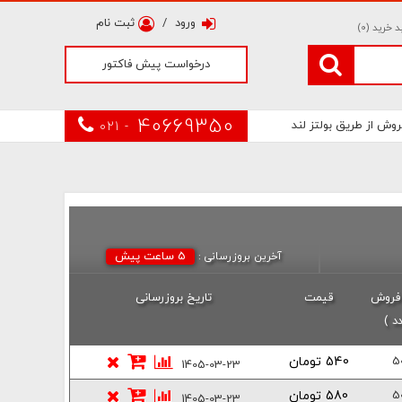
ورود
/
ثبت نام
 خرید (
0
)
درخواست پیش فاکتور
40669350
روش از طریق بولتز لند
021 -
5 ساعت پیش
آخرین بروزرسانی :
 فروش
قیمت
تاریخ بروزرسانی
د )
540 تومان
5
1405-03-23
580 تومان
5
1405-03-23