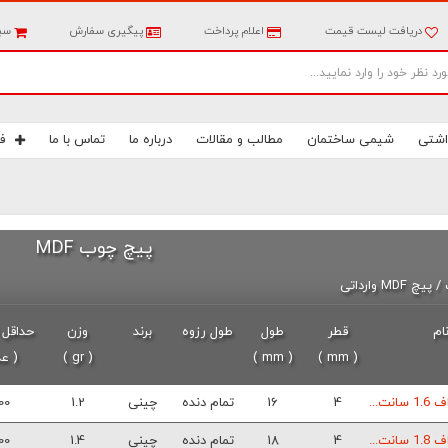
دریافت لیست قیمت
اعلام پرداخت
پیگیری سفارش
سبد
اشتی
شیمی ساختمان
مطالب و مقالات
درباره ما
تماس با ما
ف
پیچ چوب MDF
M وارداتی
ام
قطر
طول
طول رزوه
برند
وزن
حداقل
( mm )
( mm )
( gr )
( عد
نت...
4
16
تمام دنده
چینی
1.2
00
نت...
4
18
تمام دنده
چینی
1.4
00