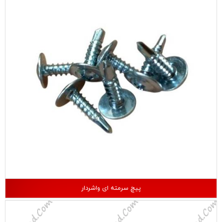
پیچ سرمته ای واشردار