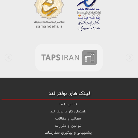
است . در شرایطی که بین خرید محصولی مردد هستید ، تماس یا پیغام روی
خط واتس اپ شرکت ، شما را به کارشناس مربوطه حتی در ایام تعطیل
متصل نموده و با خیال راحت به محصول و یا خدمات لازم شما را راهنمایی می
نمایند.
بولتز لند با تامین انواع پیچ و مهره ها از جمله
پیچ شیروانی
،
پیچ سرمته
ای واشردار
،
پیچ شیروانی بکسی نوک تیز
،
پیچ کناف
و
پیچ چوب ام دی
اف MDF
،
پیچ خودرویی
،
پیچ جوشی
،
پیچ فلنج دار
،
پیچ طبق ماشین
و
پیچ تنظیم ارتفاع
اقدام به فروش اینترنتی و عرضه خدمات به قیمت روز و
رقابتی به مشتریان محترم می باشد . در فروشگاه اینترنتی و حضوری رابین
ابزار شما مشتری محترم در هر ساعت از شبانه روز به راحتی و با خیال آسوده
می توانید با سفارش انواع پیچ و مهره های آهنی ، پیچ و مهره های خشکه
8.8 ، پیچ و مهره های خشکه 10.9 ، پیچ و مهره های خشکه اچ وی HV ،
واشر فنری ، واشر آهنی و واشر خشکه کلاس 10 اقدام نمایید و در اولین
لینک های بولتز لند
فرصت کالای خریداری شده را دریافت نمایید . بولتز لند با امکان پرداخت
آنلاین و پرداخت کارت به کارت ( واریز بانکی ) و نیز پرداخت در محل به شما
تماس با ما
این امکان را خواهد داد تا به راحتی و سهولت خرید خود را انجام دهید . هم
راهنمای کار با بولتز لند
چنین بولتز لند با فروش
واشر تخت آهنی کلاس 5
،
و
اشر تخت خشکه
مطالب و مقالات
کلاس 10 اچی وی HV
،
واشر فنری
و
گل میخ
به قیمت رقابتی و با منظور
قوانین و مقررات
کردن تخفیف ویژه جهت تجهیز پروژهای صنعتی و کارگاهی نموده است .
پشتیبانی و پیگیری سفارشات
همچنین می توانید با افزودن ردیف آبکاری گالوانیزاسیون سرد ،