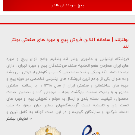
پیچ سرمته ای بالدار
بولتزلند | سامانه آنلاین فروش پیچ و مهره های صنعتی بولتز
لند
فروشگاه اینترنتی و حضوری بولتز لند پلتفرم جامع انواع پیچ و مهره
های ایران همزمان عضو اتحادیه صنف فروشندگان پیچ و مهره تهران ، دارای
اینماد اعتماد الکترونیکی و نماد ساماندهی کسب و کارهای اینترنتی می باشد
و به عنوان یکی از جامع ترین فروشگاه های اینترنتی تخصصی در حوزه پیچ و
مهره های ساختمانی و صنعتی ایران از سال 1398 ، با رسالت مشتری
مداری و با رعایت ضمانت بازگشت وجه ، مرجوعی کالا و تضمین اصالت
محصول ، کیفیت بسته بندی و ارسال به موقع ، تعویض پیچ و مهره های
تست ردی و تاییدیه تست آزمایشگاههای معتبر ایران موفق به جلب
اعتماد شرکتها و سازندگان گردیده و در این مدت کوتاه به کامل ترین و
متنوع ترین فروشگاه اینترنتی تخصصی در حوزه
پیچ آهنی 5.6
و
مهره آهنی
نمایش بیشتر
،
پیچ خشکه 8.8
و
مهره خشکه کلاس 8
،
پیچ خشکه 10.9
و
مهره خشکه
کلاس 10
،
پیچ خشکه اچ وی HV
و
مهره خشکه اچ وی HV
و ... تبدیل شده