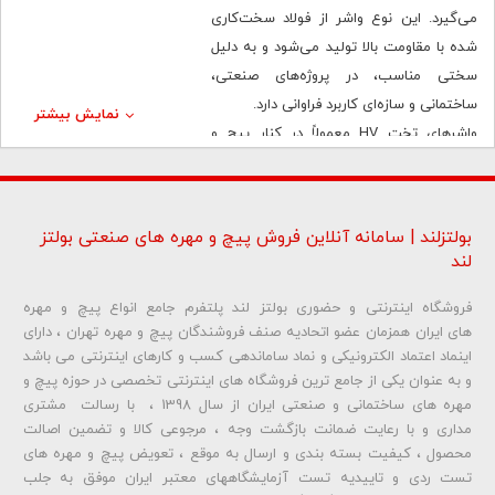
می‌گیرد. این نوع واشر از فولاد سخت‌کاری
شده با مقاومت بالا تولید می‌شود و به دلیل
سختی مناسب، در پروژه‌های صنعتی،
ساختمانی و سازه‌ای کاربرد فراوانی دارد.
نمایش بیشتر
واشرهای تخت HV معمولاً در کنار پیچ و
مهره‌های خشکه و اتصالات مقاوم استفاده
می‌شوند و نقش مهمی در افزایش ایمنی و
دوام اتصال دارند. زمانی که مهره یا پیچ روی
بولتزلند | سامانه آنلاین فروش پیچ و مهره های صنعتی بولتز
سطح بسته می‌شود، فشار زیادی به قطعه
لند
وارد می‌گردد؛ استفاده از واشر تخت HV 10
باعث می‌شود این فشار به‌صورت یکنواخت
فروشگاه اینترنتی و حضوری بولتز لند پلتفرم جامع انواع پیچ و مهره
های ایران همزمان عضو اتحادیه صنف فروشندگان پیچ و مهره تهران ، دارای
پخش شده و از ایجاد خوردگی، له‌شدگی، ترک
اینماد اعتماد الکترونیکی و نماد ساماندهی کسب و کارهای اینترنتی می باشد
یا تغییر شکل سطح جلوگیری شود.
و به عنوان یکی از جامع ترین فروشگاه های اینترنتی تخصصی در حوزه پیچ و
مهره های ساختمانی و صنعتی ایران از سال 1398 ، با رسالت مشتری
واشر تخت خشکه HV کلاس 10 چیست؟
مداری و با رعایت ضمانت بازگشت وجه ، مرجوعی کالا و تضمین اصالت
واشر تخت HV کلاس 10 از فولاد آلیاژی
محصول ، کیفیت بسته بندی و ارسال به موقع ، تعویض پیچ و مهره های
سخت‌کاری شده تولید می‌شود و برای تحمل
تست ردی و تاییدیه تست آزمایشگاههای معتبر ایران موفق به جلب