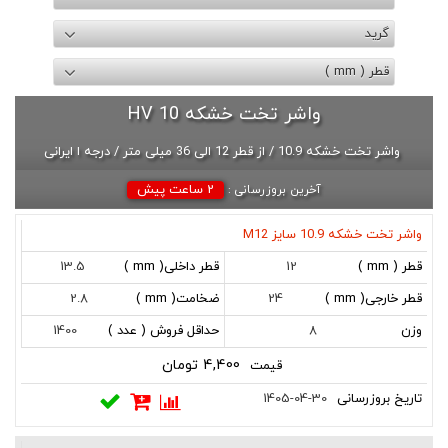
گرید
قطر ( mm )
واشر تخت خشکه HV 10
واشر تخت خشکه 10.9 / از قطر 12 الی 36 میلی متر / درجه ا ایرانی
2 ساعت پیش
آخرین بروزرسانی :
واشر تخت خشکه 10.9 سایز M12
کد
نام
قطر
قطر
قطر
ضخامت
وزن
حداقل
قیمت
تاریخ
13.5
12
(
داخلی
خارجی
( mm )
( gr
فروش
بروزرسانی
mm
( mm
( mm
)
( عدد
2.8
24
)
)
)
)
1400
8
4,400 تومان
1405-04-30