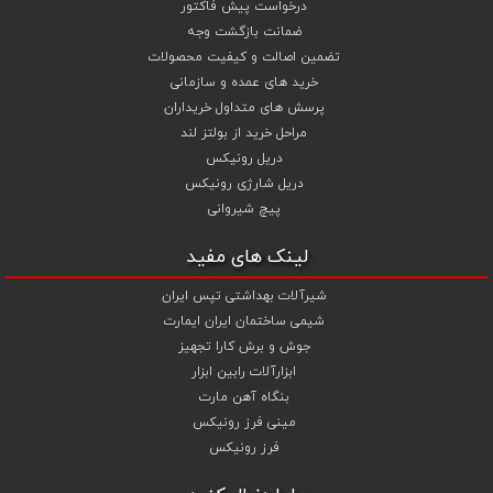
درخواست پیش فاکتور
واشر تخت خشکه HV 10 در صنایع مختلف
ضمانت بازگشت وجه
کاربرد گسترده‌ای دارد و معمولاً در پروژه‌هایی
تضمین اصالت و کیفیت محصولات
خرید های عمده و سازمانی
استفاده می‌شود که استحکام و ایمنی اتصال
پرسش های متداول خریداران
اهمیت بالایی دارد. از جمله مهم‌ترین
مراحل خرید از بولتز لند
کاربردهای این محصول می‌توان به موارد زیر
دریل رونیکس
اشاره کرد:
دریل شارژی رونیکس
سازه‌های فلزی و اسکلت‌های
پیچ شیروانی
فولادی
لینک های مفید
صنایع نفت، گاز و پتروشیمی
ماشین‌آلات صنعتی و
شیرآلات بهداشتی تپس ایران
راه‌سازی
شیمی ساختمان ایران ایمارت
تجهیزات کارخانه‌ای و خطوط
جوش و برش کارا تجهیز
تولید
ابزارآلات رابین ابزار
بنگاه آهن مارت
صنایع ساختمانی و عمرانی
مینی فرز رونیکس
اتصالات پیچ و مهره سنگین
فرز رونیکس
تجهیزات نیروگاهی و
پالایشگاهی