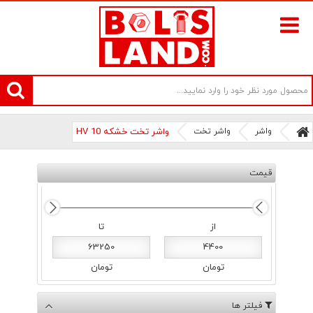
سامانه آنلاین فروش پیچ و مهره های صنعتی بولتز لند | سرزمین پیچ
واشر
واشر تخت
واشر تخت خشکه HV 10
قیمت
از
تا
63250
4400
تومان
تومان
فیلتر ها