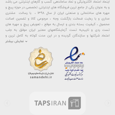
اینماد اعتماد الکترونیکی و نماد ساماندهی کسب و کارهای اینترنتی می باشد
و به عنوان یکی از جامع ترین فروشگاه های اینترنتی تخصصی در حوزه پیچ و
مهره های ساختمانی و صنعتی ایران از سال 1398 ، با رسالت مشتری
مداری و با رعایت ضمانت بازگشت وجه ، مرجوعی کالا و تضمین اصالت
محصول ، کیفیت بسته بندی و ارسال به موقع ، تعویض پیچ و مهره های
تست ردی و تاییدیه تست آزمایشگاههای معتبر ایران موفق به جلب
اعتماد شرکتها و سازندگان گردیده و در این مدت کوتاه به کامل ترین و
متنوع ترین فروشگاه اینترنتی تخصصی در حوزه
پیچ آهنی 5.6
و
مهره آهنی
نمایش بیشتر
،
پیچ خشکه 8.8
و
مهره خشکه کلاس 8
،
پیچ خشکه 10.9
و
مهره خشکه
کلاس 10
،
پیچ خشکه اچ وی HV
و
مهره خشکه اچ وی HV
و ... تبدیل شده
است . در شرایطی که بین خرید محصولی مردد هستید ، تماس یا پیغام روی
خط واتس اپ شرکت ، شما را به کارشناس مربوطه حتی در ایام تعطیل
متصل نموده و با خیال راحت به محصول و یا خدمات لازم شما را راهنمایی می
نمایند.
بولتز لند با تامین انواع پیچ و مهره ها از جمله
پیچ شیروانی
،
پیچ سرمته
ای واشردار
،
پیچ شیروانی بکسی نوک تیز
،
پیچ کناف
و
پیچ چوب ام دی
اف MDF
،
پیچ خودرویی
،
پیچ جوشی
،
پیچ فلنج دار
،
پیچ طبق ماشین
و
پیچ تنظیم ارتفاع
اقدام به فروش اینترنتی و عرضه خدمات به قیمت روز و
رقابتی به مشتریان محترم می باشد . در فروشگاه اینترنتی و حضوری رابین
ابزار شما مشتری محترم در هر ساعت از شبانه روز به راحتی و با خیال آسوده