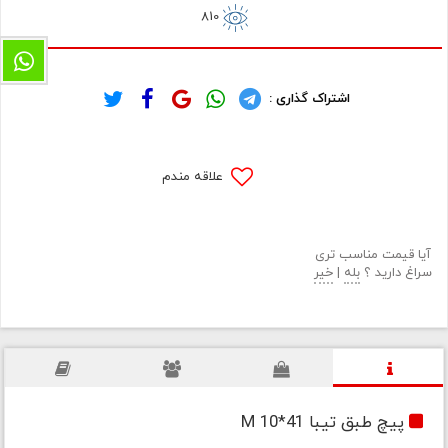
810
اشتراک گذاری :
علاقه مندم
آیا قیمت مناسب تری
سراغ دارید ؟
بله
|
خیر
پیچ طبق تیبا M 10*41