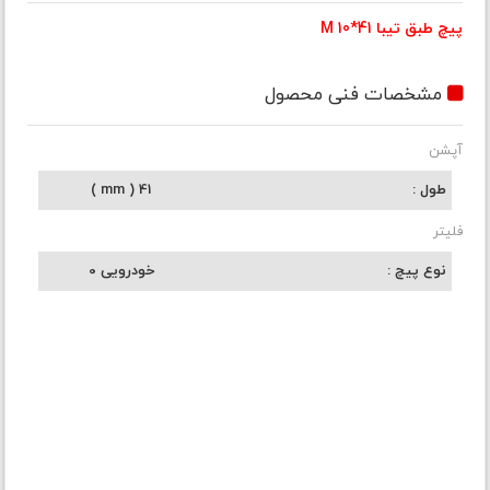
پیچ طبق تیبا M 10*41
مشخصات فنی محصول
آپشن
طول
41 ( mm )
فلیتر
نوع پیچ
خودرویی 0