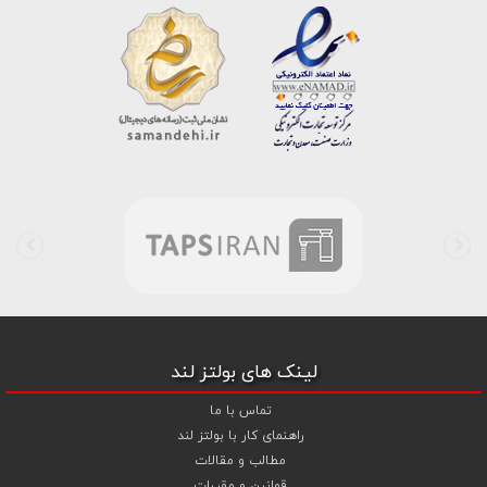
،
پیچ خشکه 8.8
و
مهره خشکه کلاس 8
،
پیچ خشکه 10.9
و
مهره خشکه
کلاس 10
،
پیچ خشکه اچ وی HV
و
مهره خشکه اچ وی HV
و ... تبدیل شده
است . در شرایطی که بین خرید محصولی مردد هستید ، تماس یا پیغام روی
خط واتس اپ شرکت ، شما را به کارشناس مربوطه حتی در ایام تعطیل
متصل نموده و با خیال راحت به محصول و یا خدمات لازم شما را راهنمایی می
نمایند.
بولتز لند با تامین انواع پیچ و مهره ها از جمله
پیچ شیروانی
،
پیچ سرمته
ای واشردار
،
پیچ شیروانی بکسی نوک تیز
،
پیچ کناف
و
پیچ چوب ام دی
اف MDF
،
پیچ خودرویی
،
پیچ جوشی
،
پیچ فلنج دار
،
پیچ طبق ماشین
و
پیچ تنظیم ارتفاع
اقدام به فروش اینترنتی و عرضه خدمات به قیمت روز و
رقابتی به مشتریان محترم می باشد . در فروشگاه اینترنتی و حضوری رابین
ابزار شما مشتری محترم در هر ساعت از شبانه روز به راحتی و با خیال آسوده
می توانید با سفارش انواع پیچ و مهره های آهنی ، پیچ و مهره های خشکه
8.8 ، پیچ و مهره های خشکه 10.9 ، پیچ و مهره های خشکه اچ وی HV ،
واشر فنری ، واشر آهنی و واشر خشکه کلاس 10 اقدام نمایید و در اولین
لینک های بولتز لند
فرصت کالای خریداری شده را دریافت نمایید . بولتز لند با امکان پرداخت
آنلاین و پرداخت کارت به کارت ( واریز بانکی ) و نیز پرداخت در محل به شما
تماس با ما
این امکان را خواهد داد تا به راحتی و سهولت خرید خود را انجام دهید . هم
راهنمای کار با بولتز لند
چنین بولتز لند با فروش
واشر تخت آهنی کلاس 5
،
و
اشر تخت خشکه
مطالب و مقالات
کلاس 10 اچی وی HV
،
واشر فنری
و
گل میخ
به قیمت رقابتی و با منظور
قوانین و مقررات