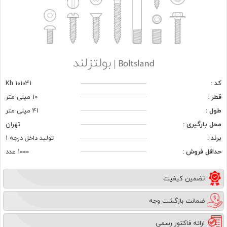
کد :
Kh 101041
قطر :
10 میلی متر
طول :
41 میلی متر
محل بارگیری :
تهران
برند :
تولید داخل درجه 1
حداقل فروش :
1000 عدد
تضمین کیفیت
ضمانت بازگشت وجه
ارائه فاکتور رسمی