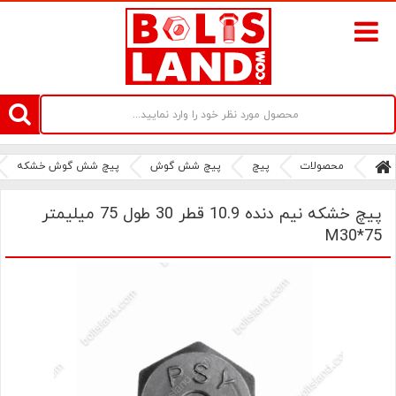
سامانه آنلاین فروش پیچ و مهره های صنعتی بولتز لند | سرزمین پیچ
محصولات
پیچ
پیچ شش گوش
پیچ شش گوش خشکه
پیچ خشکه نیم دنده 10.9 قطر 30 طول 75 میلیمتر
M30*75