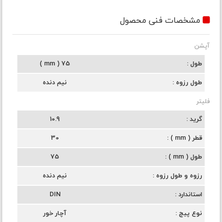
مشخصات فنی محصول
آپشن
طول
75 ( mm )
طول رزوه
نیم دنده
فلیتر
گرید
10.9
قطر ( mm )
30
طول ( mm )
75
رزوه و طول رزوه
نیم دنده
استاندارد
DIN
نوع پیچ
آچار خور