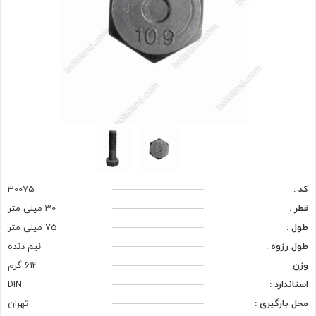
کد :
30075
قطر :
30 میلی متر
طول :
75 میلی متر
طول رزوه :
نیم دنده
وزن
614 گرم
استاندارد :
DIN
محل بارگیری :
تهران