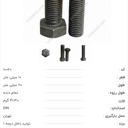
کد :
10060
قطر :
10 میلی متر
طول :
60 میلی متر
طول رزوه :
تمام دنده
وزن
41.30 گرم
استاندارد :
DIN
محل بارگیری :
تهران
برند :
تولید داخل درجه 1