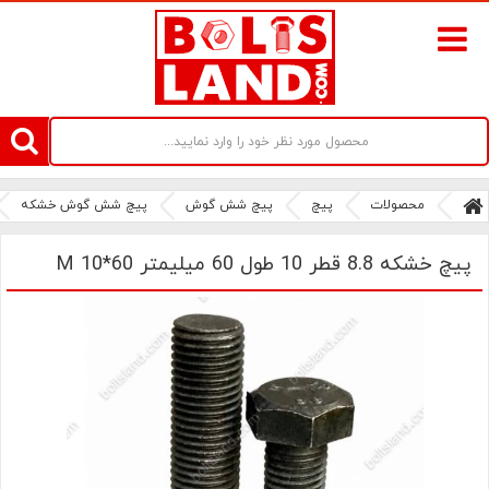
سامانه آنلاین فروش پیچ و مهره های صنعتی بولتز لند | سرزمین پیچ
محصولات
پیچ
پیچ شش گوش
پیچ شش گوش خشکه
پیچ خشکه 8.8 قطر 10 طول 60 میلیمتر M 10*60