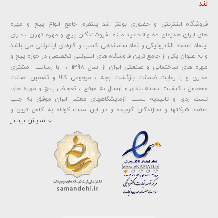
لند
فروشگاه اینترنتی و حضوری بولتز لند پلتفرم جامع انواع پیچ و مهره
شماره تلفن و ایمیل شما نمایش داده نخواهد شد.
های ایران همزمان عضو اتحادیه صنف فروشندگان پیچ و مهره تهران ، دارای
اینماد اعتماد الکترونیکی و نماد ساماندهی کسب و کارهای اینترنتی می باشد
و به عنوان یکی از جامع ترین فروشگاه های اینترنتی تخصصی در حوزه پیچ و
ارسال دیدگاه
مهره های ساختمانی و صنعتی ایران از سال 1398 ، با رسالت مشتری
مداری و با رعایت ضمانت بازگشت وجه ، مرجوعی کالا و تضمین اصالت
محصول ، کیفیت بسته بندی و ارسال به موقع ، تعویض پیچ و مهره های
تست ردی و تاییدیه تست آزمایشگاههای معتبر ایران موفق به جلب
اعتماد شرکتها و سازندگان گردیده و در این مدت کوتاه به کامل ترین و
متنوع ترین فروشگاه اینترنتی تخصصی در حوزه
پیچ آهنی 5.6
و
مهره آهنی
نمایش بیشتر
،
پیچ خشکه 8.8
و
مهره خشکه کلاس 8
،
پیچ خشکه 10.9
و
مهره خشکه
کلاس 10
،
پیچ خشکه اچ وی HV
و
مهره خشکه اچ وی HV
و ... تبدیل شده
است . در شرایطی که بین خرید محصولی مردد هستید ، تماس یا پیغام روی
خط واتس اپ شرکت ، شما را به کارشناس مربوطه حتی در ایام تعطیل
متصل نموده و با خیال راحت به محصول و یا خدمات لازم شما را راهنمایی می
نمایند.
بولتز لند با تامین انواع پیچ و مهره ها از جمله
پیچ شیروانی
،
پیچ سرمته
ای واشردار
،
پیچ شیروانی بکسی نوک تیز
،
پیچ کناف
و
پیچ چوب ام دی