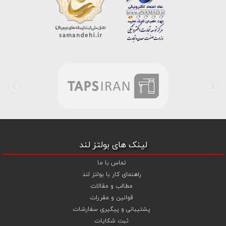
خط واتس اپ شرکت ، شما را به کارشناس مربوطه حتی در ایام تعطیل
متصل نموده و با خیال راحت به محصول و یا خدمات لازم شما را راهنمایی می
نمایند.
بولتز لند با تامین انواع پیچ و مهره ها از جمله
پیچ شیروانی
،
پیچ سرمته
ای واشردار
،
پیچ شیروانی بکسی نوک تیز
،
پیچ کناف
و
پیچ چوب ام دی
اف MDF
،
پیچ خودرویی
،
پیچ جوشی
،
پیچ فلنج دار
،
پیچ طبق ماشین
و
پیچ تنظیم ارتفاع
اقدام به فروش اینترنتی و عرضه خدمات به قیمت روز و
رقابتی به مشتریان محترم می باشد . در فروشگاه اینترنتی و حضوری رابین
ابزار شما مشتری محترم در هر ساعت از شبانه روز به راحتی و با خیال آسوده
می توانید با سفارش انواع پیچ و مهره های آهنی ، پیچ و مهره های خشکه
8.8 ، پیچ و مهره های خشکه 10.9 ، پیچ و مهره های خشکه اچ وی HV ،
واشر فنری ، واشر آهنی و واشر خشکه کلاس 10 اقدام نمایید و در اولین
لینک های بولتز لند
فرصت کالای خریداری شده را دریافت نمایید . بولتز لند با امکان پرداخت
آنلاین و پرداخت کارت به کارت ( واریز بانکی ) و نیز پرداخت در محل به شما
تماس با ما
این امکان را خواهد داد تا به راحتی و سهولت خرید خود را انجام دهید . هم
راهنمای کار با بولتز لند
چنین بولتز لند با فروش
واشر تخت آهنی کلاس 5
،
و
اشر تخت خشکه
مطالب و مقالات
کلاس 10 اچی وی HV
،
واشر فنری
و
گل میخ
به قیمت رقابتی و با منظور
قوانین و مقررات
کردن تخفیف ویژه جهت تجهیز پروژهای صنعتی و کارگاهی نموده است .
پشتیبانی و پیگیری سفارشات
همچنین می توانید با افزودن ردیف آبکاری گالوانیزاسیون سرد ،
ثبت شکایات
آبکاری گالوانیزاسیون گرم و آبکاری داکرومات (زرد و سفید) جهت پیچ و