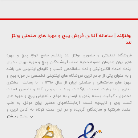
بولتزلند | سامانه آنلاین فروش پیچ و مهره های صنعتی بولتز
لند
فروشگاه اینترنتی و حضوری بولتز لند پلتفرم جامع انواع پیچ و مهره
شماره تلفن و ایمیل شما نمایش داده نخواهد شد.
های ایران همزمان عضو اتحادیه صنف فروشندگان پیچ و مهره تهران ، دارای
اینماد اعتماد الکترونیکی و نماد ساماندهی کسب و کارهای اینترنتی می باشد
و به عنوان یکی از جامع ترین فروشگاه های اینترنتی تخصصی در حوزه پیچ و
ارسال دیدگاه
مهره های ساختمانی و صنعتی ایران از سال 1398 ، با رسالت مشتری
مداری و با رعایت ضمانت بازگشت وجه ، مرجوعی کالا و تضمین اصالت
محصول ، کیفیت بسته بندی و ارسال به موقع ، تعویض پیچ و مهره های
تست ردی و تاییدیه تست آزمایشگاههای معتبر ایران موفق به جلب
اعتماد شرکتها و سازندگان گردیده و در این مدت کوتاه به کامل ترین و
متنوع ترین فروشگاه اینترنتی تخصصی در حوزه
پیچ آهنی 5.6
و
مهره آهنی
نمایش بیشتر
،
پیچ خشکه 8.8
و
مهره خشکه کلاس 8
،
پیچ خشکه 10.9
و
مهره خشکه
کلاس 10
،
پیچ خشکه اچ وی HV
و
مهره خشکه اچ وی HV
و ... تبدیل شده
است . در شرایطی که بین خرید محصولی مردد هستید ، تماس یا پیغام روی