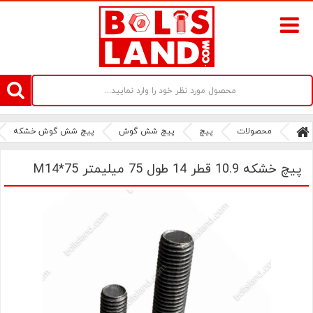
سامانه آنلاین فروش پیچ و مهره های صنعتی بولتز لند | سرزمین پیچ
محصولات
پیچ
پیچ شش گوش
پیچ شش گوش خشکه
پیچ خشکه 10.9 قطر 14 طول 75 میلیمتر M14*75