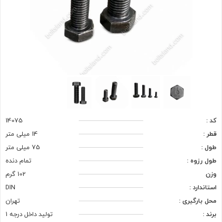
کد :
14075
قطر :
14 میلی متر
طول :
75 میلی متر
طول رزوه :
تمام دنده
وزن
102 گرم
استاندارد :
DIN
محل بارگیری :
تهران
برند :
تولید داخل درجه 1