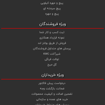
پیچ و مهره کیلویی
مهره های انتخابی خود قیمت را محاسبه و اقدام به سفارش نمایید .
پیچ سرمته ای
شما می توانید جهت استعلام قیمت پیچ و مهره و خرید انواع پیچ و
پیچ و مهره
مهره از تجربه و تخصص ما در تهیه ، تامین و تجهیز پروژه های ساختمانی و
صنعتی خود بهترین استفاده را نمایید .
ویژه فروشندگان
ثبت کسب و کار شما
نمونه قرارداد همکاری
فروش از طریق بولتز لند
پرسش های متداول فروشندگان
شیرآلات KWC
توالت فرنگی
گل میخ
ویژه خریداران
درخواست پیش فاکتور
ضمانت بازگشت وجه
تضمین اصالت و کیفیت محصولات
خرید های عمده و سازمانی
پرسش های متداول خریداران