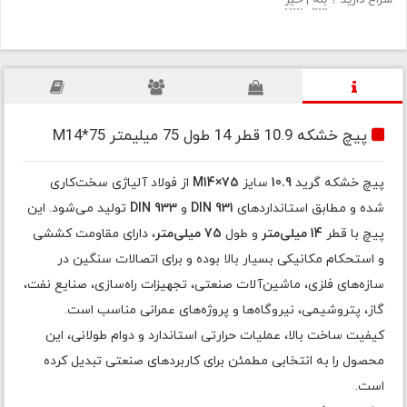
سراغ دارید ؟
بله
|
خیر
پیچ خشکه 10.9 قطر 14 طول 75 میلیمتر M14*75
پیچ خشکه گرید
10.9
سایز
M14×75
از فولاد آلیاژی سخت‌کاری
شده و مطابق استانداردهای
DIN 931
و
DIN 933
تولید می‌شود. این
پیچ با قطر
14 میلی‌متر
و طول
75 میلی‌متر
، دارای مقاومت کششی
و استحکام مکانیکی بسیار بالا بوده و برای اتصالات سنگین در
سازه‌های فلزی، ماشین‌آلات صنعتی، تجهیزات راه‌سازی، صنایع نفت،
گاز، پتروشیمی، نیروگاه‌ها و پروژه‌های عمرانی مناسب است.
کیفیت ساخت بالا، عملیات حرارتی استاندارد و دوام طولانی، این
محصول را به انتخابی مطمئن برای کاربردهای صنعتی تبدیل کرده
است.