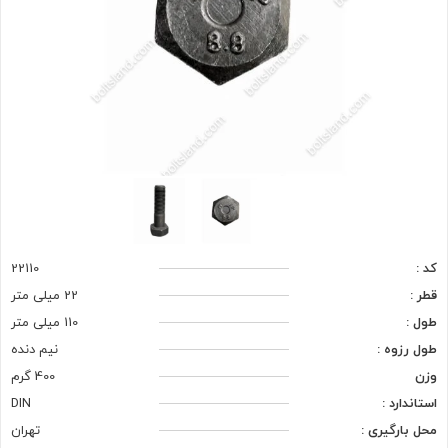
کد :
22110
قطر :
22 میلی متر
طول :
110 میلی متر
طول رزوه :
نیم دنده
وزن
400 گرم
استاندارد :
DIN
محل بارگیری :
تهران