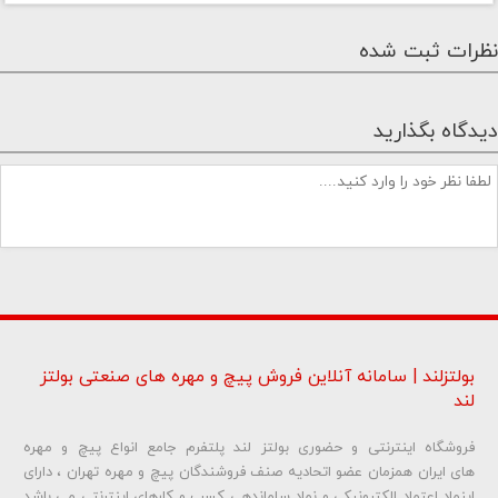
نظرات ثبت شده
دیدگاه بگذارید
بولتزلند | سامانه آنلاین فروش پیچ و مهره های صنعتی بولتز
لند
فروشگاه اینترنتی و حضوری بولتز لند پلتفرم جامع انواع پیچ و مهره
شماره تلفن و ایمیل شما نمایش داده نخواهد شد.
های ایران همزمان عضو اتحادیه صنف فروشندگان پیچ و مهره تهران ، دارای
اینماد اعتماد الکترونیکی و نماد ساماندهی کسب و کارهای اینترنتی می باشد