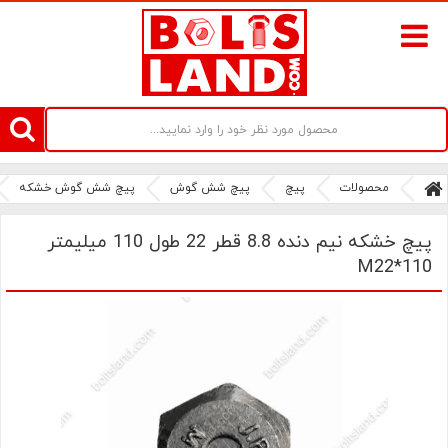
سامانه آنلاین فروش پیچ و مهره های صنعتی بولتز لند | سرزمین پیچ
محصولات
پیچ
پیچ شش گوش
پیچ شش گوش خشکه
پیچ خشکه نیم دنده 8.8 قطر 22 طول 110 میلیمتر
M22*110