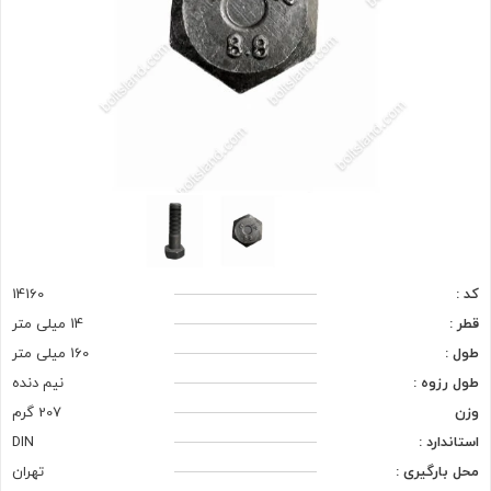
کد :
14160
قطر :
14 میلی متر
طول :
160 میلی متر
طول رزوه :
نیم دنده
وزن
207 گرم
استاندارد :
DIN
محل بارگیری :
تهران