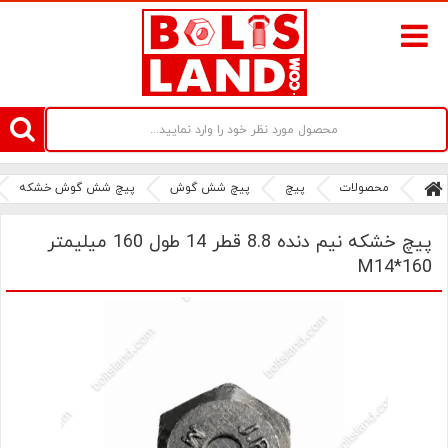
سامانه آنلاین فروش پیچ و مهره های صنعتی بولتز لند | سرزمین پیچ
محصولات
پیچ
پیچ شش گوش
پیچ شش گوش خشکه
پیچ خشکه نیم دنده 8.8 قطر 14 طول 160 میلیمتر
M14*160