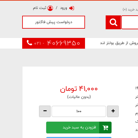
ورود
/
ثبت نام
 خرید (
0
)
درخواست پیش فاکتور
40669350
روش از طریق بولتز لند
021 -
41,000
تومان
1
(بدون مالیات)
ک
افزودن به سبد خرید