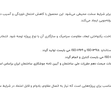
ر برابر شرایط سخت محیطی می‌شود. این محصول با کاهش احتمال خوردگی و آسیب در
فه‌جویی ایجاد می‌کند.
 گام با سرامیک سایز 19 باید به کیفیت ساخت، یکنواختی ابعاد، مقاومت سرامیک و سازگاری آن با نوع پروژه 
ستاندارد
ISO-13918 و ISO-11969 می بایست تولید گردد .
سرامیک سایز 19 طول 7.5 سانت (75×19) گزینه‌ای مناسب برای پروژه‌هایی است که نیاز به اتصال مقاوم، بادوام و