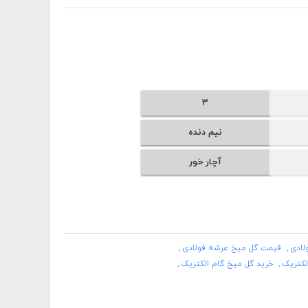
3
نیم دنده
آچار خور
ادی
قیمت گل میخ عرشه فولادی
لکتریک
خرید گل میخ گام الکتریک