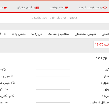
دریافت لیست قیمت
اعلام پرداخت
پیگیری سفارش
سبد
اشتی
شیمی ساختمان
مطالب و مقالات
درباره ما
تماس با ما
ف
کد :
9075
قطر :
19 میلی متر
طول :
75 میلی متر
وزن
210 گرم
برند :
گام الکتری
حداقل فروش :
100 عدد