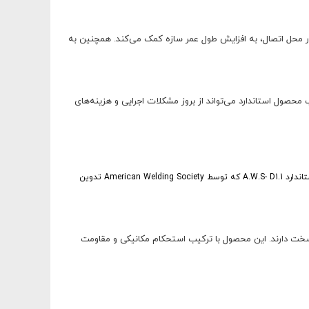
 محل اتصال، به افزایش طول عمر سازه کمک می‌کند. همچنین به
توجه شود. انتخاب محصول استاندارد می‌تواند از بروز مشکلات اجرایی و هزینه‌های
استاندارد های تولید و جوشکاری گل میخ های برشگیر و با تکیه بر الزامات مبحث دهم مقررات ملی ساختمان و آیین نامه جوشکاری ساختمان ایران براساس استاندارد A.W.S- D1.1 که توسط American Welding Society تدوین
 قابل اعتماد در شرایط سخت دارند. این محصول با ترکیب استحکام مکانیکی و مقاومت