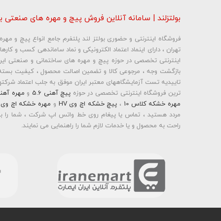
بولتزلند | سامانه آنلاین فروش پیچ و مهره های صنعتی بو
فروشگاه اینترنتی و حضوری بولتز لند پلتفرم جامع انواع پیچ و مه
تهران ، دارای اینماد اعتماد الکترونیکی و نماد ساماندهی کسب و کاره
شماره تلفن و ایمیل ش
بازگشت وجه ، مرجوعی کالا و تضمین اصالت محصول ، کیفیت بسته 
تاییدیه تست آزمایشگاههای معتبر ایران موفق به جلب اعتماد شرکتها 
ترین فروشگاه اینترنتی تخصصی در حوزه
پیچ آهنی 5.6
و
مهره آهن
مهره خشکه کلاس 10
،
پیچ خشکه اچ وی HV
و
مهره خشکه اچ وی HV
مردد هستید ، تماس یا پیغام روی خط واتس اپ شرکت ، شما را به
راحت به محصول و یا خدمات لازم شما را راهنمایی می نمایند.
بولتز لند با تامین انواع پیچ و مهره ها از جمله
پیچ شیروانی
،
پیچ س
پیچ چوب ام دی اف MDF
،
پیچ خودرویی
،
پیچ جوشی
،
پیچ فلنج
اینترنتی و عرضه خدمات به قیمت روز و رقابتی به مشتریان محترم می
محترم در هر ساعت از شبانه روز به راحتی و با خیال آسوده می تو
نمایید و در اولین فرصت کالای خریداری شده را دریافت نمایید . بولتز ل
) و نیز پرداخت در محل به شما این امکان را خواهد داد تا به راحتی 
واشر تخت آهنی کلاس 5
،
و
اشر تخت خشکه کلاس 10 اچی وی HV
،