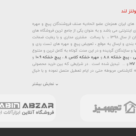
لتز لند
ره های ایران همزمان عضو اتحادیه صنف فروشندگان پیچ و مهره
ای اینترنتی می باشد و به عنوان یکی از جامع ترین فروشگاه های
ما نمایش داده نخواهد شد.
اینترنتی تخصصی در حوزه پیچ و مهره های ساختمانی و صنعتی ایران از سال 1398 ، با رسالت مشتری مداری و با رعایت ضمانت
بندی و ارسال به موقع ، تعویض پیچ و مهره های تست ردی و
و سازندگان گردیده و در این مدت کوتاه به کامل ترین و متنوع
ی
،
پیچ خشکه 8.8
و
مهره خشکه کلاس 8
،
پیچ خشکه 10.9
و
و ... تبدیل شده است . در شرایطی که بین خرید محصولی
 کارشناس مربوطه حتی در ایام تعطیل متصل نموده و با خیال
نمایش بیشتر
رمته ای واشردار
،
پیچ شیروانی بکسی نوک تیز
،
پیچ کناف
و
 دار
،
پیچ طبق ماشین
و
پیچ تنظیم ارتفاع
اقدام به فروش
 باشد . در فروشگاه اینترنتی و حضوری رابین ابزار شما مشتری
انید با سفارش انواع پیچ و مهره های آهنی ، پیچ و مهره های
خشکه 8.8 ، پیچ و مهره های خشکه 10.9 ، پیچ و مهره های خشکه اچ وی HV ، واشر فنری ، واشر آهنی و واشر خشکه کلاس 10 اقدام
ند با امکان پرداخت آنلاین و پرداخت کارت به کارت ( واریز بانکی
و سهولت خرید خود را انجام دهید . هم چنین بولتز لند با فروش
واشر فنری
و
گل میخ
به قیمت رقابتی و با منظور کردن تخفیف