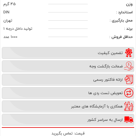
وزن
45 گرم
استاندارد :
DIN
محل بارگیری :
تهران
برند :
تولید داخل درجه 1
حداقل فروش :
1000 عدد
تضمین کیفیت
ضمانت بازگشت وجه
ارائه فاکتور رسمی
تعویض تست ردی ها
همکاری با آزمایشگاه های معتبر
ارسال به سراسر کشور
قیمت:
تماس بگیرید