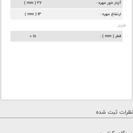
آچار خور مهره
27 ( mm )
ارتفاع مهره
13 ( mm )
فلیتر
قطر ( mm )
18 0
نظرات ثبت شده