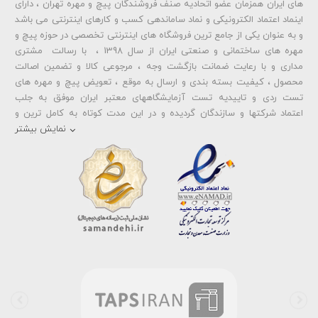
های ایران همزمان عضو اتحادیه صنف فروشندگان پیچ و مهره تهران ، دارای
اینماد اعتماد الکترونیکی و نماد ساماندهی کسب و کارهای اینترنتی می باشد
و به عنوان یکی از جامع ترین فروشگاه های اینترنتی تخصصی در حوزه پیچ و
ارسال دیدگاه
مهره های ساختمانی و صنعتی ایران از سال 1398 ، با رسالت مشتری
مداری و با رعایت ضمانت بازگشت وجه ، مرجوعی کالا و تضمین اصالت
محصول ، کیفیت بسته بندی و ارسال به موقع ، تعویض پیچ و مهره های
تست ردی و تاییدیه تست آزمایشگاههای معتبر ایران موفق به جلب
اعتماد شرکتها و سازندگان گردیده و در این مدت کوتاه به کامل ترین و
متنوع ترین فروشگاه اینترنتی تخصصی در حوزه
پیچ آهنی 5.6
و
مهره آهنی
نمایش بیشتر
،
پیچ خشکه 8.8
و
مهره خشکه کلاس 8
،
پیچ خشکه 10.9
و
مهره خشکه
کلاس 10
،
پیچ خشکه اچ وی HV
و
مهره خشکه اچ وی HV
و ... تبدیل شده
است . در شرایطی که بین خرید محصولی مردد هستید ، تماس یا پیغام روی
خط واتس اپ شرکت ، شما را به کارشناس مربوطه حتی در ایام تعطیل
متصل نموده و با خیال راحت به محصول و یا خدمات لازم شما را راهنمایی می
نمایند.
بولتز لند با تامین انواع پیچ و مهره ها از جمله
پیچ شیروانی
،
پیچ سرمته
ای واشردار
،
پیچ شیروانی بکسی نوک تیز
،
پیچ کناف
و
پیچ چوب ام دی
اف MDF
،
پیچ خودرویی
،
پیچ جوشی
،
پیچ فلنج دار
،
پیچ طبق ماشین
و
پیچ تنظیم ارتفاع
اقدام به فروش اینترنتی و عرضه خدمات به قیمت روز و
رقابتی به مشتریان محترم می باشد . در فروشگاه اینترنتی و حضوری رابین