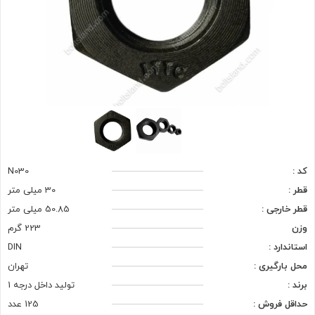
کد :
N030
قطر :
30 میلی متر
قطر خارجی :
50.85 میلی متر
وزن
223 گرم
استاندارد :
DIN
محل بارگیری :
تهران
برند :
تولید داخل درجه 1
حداقل فروش :
125 عدد