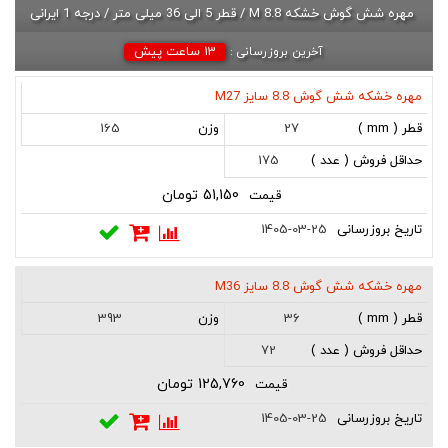
مهره شش گوش خشکه M 8.8 / قطر 5 الی 36 میلی متر / درجه 1 ایرانی
13 ساعت پیش
آخرین بروزرسانی :
مهره خشکه شش گوش 8.8 سایز M27
کد
نام
قطر
وزن
حداقل
قیمت
تاریخ
165
27
(
( gr
فروش
بروزرسانی
mm
)
( عدد
175
)
)
51,150 تومان
1405-03-25
مهره خشکه شش گوش 8.8 سایز M36
393
36
72
125,760 تومان
1405-03-25