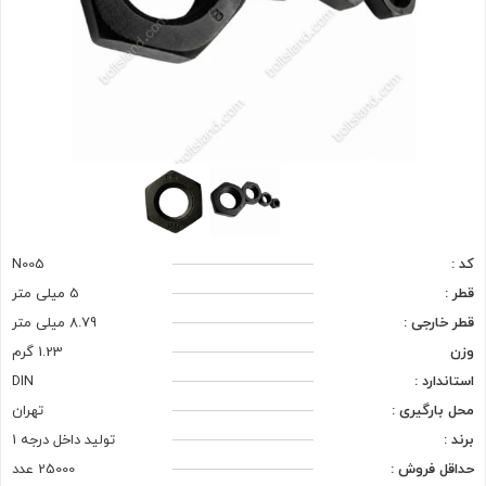
کد :
N005
قطر :
5 میلی متر
قطر خارجی :
8.79 میلی متر
وزن
1.23 گرم
استاندارد :
DIN
محل بارگیری :
تهران
برند :
تولید داخل درجه 1
حداقل فروش :
25000 عدد