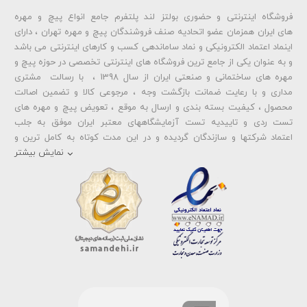
فروشگاه اینترنتی و حضوری بولتز لند پلتفرم جامع انواع پیچ و مهره
شماره تلفن و ایمیل شما نمایش داده نخواهد شد.
های ایران همزمان عضو اتحادیه صنف فروشندگان پیچ و مهره تهران ، دارای
اینماد اعتماد الکترونیکی و نماد ساماندهی کسب و کارهای اینترنتی می باشد
و به عنوان یکی از جامع ترین فروشگاه های اینترنتی تخصصی در حوزه پیچ و
ارسال دیدگاه
مهره های ساختمانی و صنعتی ایران از سال 1398 ، با رسالت مشتری
مداری و با رعایت ضمانت بازگشت وجه ، مرجوعی کالا و تضمین اصالت
محصول ، کیفیت بسته بندی و ارسال به موقع ، تعویض پیچ و مهره های
تست ردی و تاییدیه تست آزمایشگاههای معتبر ایران موفق به جلب
اعتماد شرکتها و سازندگان گردیده و در این مدت کوتاه به کامل ترین و
متنوع ترین فروشگاه اینترنتی تخصصی در حوزه
پیچ آهنی 5.6
و
مهره آهنی
نمایش بیشتر
،
پیچ خشکه 8.8
و
مهره خشکه کلاس 8
،
پیچ خشکه 10.9
و
مهره خشکه
کلاس 10
،
پیچ خشکه اچ وی HV
و
مهره خشکه اچ وی HV
و ... تبدیل شده
است . در شرایطی که بین خرید محصولی مردد هستید ، تماس یا پیغام روی
خط واتس اپ شرکت ، شما را به کارشناس مربوطه حتی در ایام تعطیل
متصل نموده و با خیال راحت به محصول و یا خدمات لازم شما را راهنمایی می
نمایند.
بولتز لند با تامین انواع پیچ و مهره ها از جمله
پیچ شیروانی
،
پیچ سرمته
ای واشردار
،
پیچ شیروانی بکسی نوک تیز
،
پیچ کناف
و
پیچ چوب ام دی
اف MDF
،
پیچ خودرویی
،
پیچ جوشی
،
پیچ فلنج دار
،
پیچ طبق ماشین
و