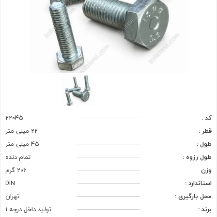
کد :
22045
قطر :
22 میلی متر
طول :
45 میلی متر
طول رزوه :
تمام دنده
وزن
206 گرم
استاندارد :
DIN
محل بارگیری :
تهران
برند :
تولید داخل درجه 1