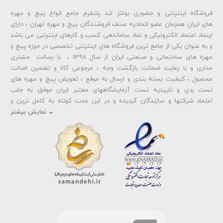
فروشگاه اینترنتی و حضوری بولتز لند پلتفرم جامع انواع پیچ و مهره
شماره تلفن و ایمیل شما نمایش داده نخواهد شد.
های ایران همزمان عضو اتحادیه صنف فروشندگان پیچ و مهره تهران ، دارای
اینماد اعتماد الکترونیکی و نماد ساماندهی کسب و کارهای اینترنتی می باشد
و به عنوان یکی از جامع ترین فروشگاه های اینترنتی تخصصی در حوزه پیچ و
ارسال دیدگاه
مهره های ساختمانی و صنعتی ایران از سال 1398 ، با رسالت مشتری
مداری و با رعایت ضمانت بازگشت وجه ، مرجوعی کالا و تضمین اصالت
محصول ، کیفیت بسته بندی و ارسال به موقع ، تعویض پیچ و مهره های
تست ردی و تاییدیه تست آزمایشگاههای معتبر ایران موفق به جلب
اعتماد شرکتها و سازندگان گردیده و در این مدت کوتاه به کامل ترین و
متنوع ترین فروشگاه اینترنتی تخصصی در حوزه
پیچ آهنی 5.6
و
مهره آهنی
نمایش بیشتر
،
پیچ خشکه 8.8
و
مهره خشکه کلاس 8
،
پیچ خشکه 10.9
و
مهره خشکه
کلاس 10
،
پیچ خشکه اچ وی HV
و
مهره خشکه اچ وی HV
و ... تبدیل شده
است . در شرایطی که بین خرید محصولی مردد هستید ، تماس یا پیغام روی
خط واتس اپ شرکت ، شما را به کارشناس مربوطه حتی در ایام تعطیل
متصل نموده و با خیال راحت به محصول و یا خدمات لازم شما را راهنمایی می
نمایند.
بولتز لند با تامین انواع پیچ و مهره ها از جمله
پیچ شیروانی
،
پیچ سرمته
ای واشردار
،
پیچ شیروانی بکسی نوک تیز
،
پیچ کناف
و
پیچ چوب ام دی
اف MDF
،
پیچ خودرویی
،
پیچ جوشی
،
پیچ فلنج دار
،
پیچ طبق ماشین
و