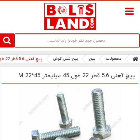
سامانه آنلاین فروش پیچ و مهره های صنعتی بولتز لند | سرزمین پیچ
محصولات
پیچ
پیچ شش گوش
پیچ آهنی 5.6 قطر 22 طول 45 میلیمتر M 22*45
پیچ آهنی 5.6 قطر 22 طول 45 میلیمتر M 22*45