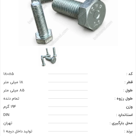
کد :
18085
قطر :
18 میلی متر
طول :
85 میلی متر
طول رزوه :
تمام دنده
وزن
194 گرم
استاندارد :
DIN
محل بارگیری :
تهران
برند :
تولید داخل درجه 1