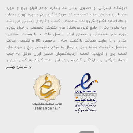
فروشگاه اینترنتی و حضوری بولتز لند پلتفرم جامع انواع پیچ و مهره
شماره تلفن و ایمیل شما نمایش داده نخواهد شد.
های ایران همزمان عضو اتحادیه صنف فروشندگان پیچ و مهره تهران ، دارای
اینماد اعتماد الکترونیکی و نماد ساماندهی کسب و کارهای اینترنتی می باشد
و به عنوان یکی از جامع ترین فروشگاه های اینترنتی تخصصی در حوزه پیچ و
ارسال دیدگاه
مهره های ساختمانی و صنعتی ایران از سال 1398 ، با رسالت مشتری
مداری و با رعایت ضمانت بازگشت وجه ، مرجوعی کالا و تضمین اصالت
محصول ، کیفیت بسته بندی و ارسال به موقع ، تعویض پیچ و مهره های
تست ردی و تاییدیه تست آزمایشگاههای معتبر ایران موفق به جلب
اعتماد شرکتها و سازندگان گردیده و در این مدت کوتاه به کامل ترین و
متنوع ترین فروشگاه اینترنتی تخصصی در حوزه
پیچ آهنی 5.6
و
مهره آهنی
نمایش بیشتر
،
پیچ خشکه 8.8
و
مهره خشکه کلاس 8
،
پیچ خشکه 10.9
و
مهره خشکه
کلاس 10
،
پیچ خشکه اچ وی HV
و
مهره خشکه اچ وی HV
و ... تبدیل شده
است . در شرایطی که بین خرید محصولی مردد هستید ، تماس یا پیغام روی
خط واتس اپ شرکت ، شما را به کارشناس مربوطه حتی در ایام تعطیل
متصل نموده و با خیال راحت به محصول و یا خدمات لازم شما را راهنمایی می
نمایند.
بولتز لند با تامین انواع پیچ و مهره ها از جمله
پیچ شیروانی
،
پیچ سرمته
ای واشردار
،
پیچ شیروانی بکسی نوک تیز
،
پیچ کناف
و
پیچ چوب ام دی
اف MDF
،
پیچ خودرویی
،
پیچ جوشی
،
پیچ فلنج دار
،
پیچ طبق ماشین
و