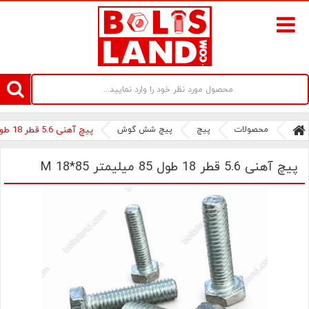
سامانه آنلاین فروش پیچ و مهره های صنعتی بولتز لند | سرزمین پیچ
محصولات
پیچ
پیچ شش گوش
پیچ آهنی 5.6 قطر 18 طول 85 میلیمتر M 18*85
پیچ آهنی 5.6 قطر 18 طول 85 میلیمتر M 18*85