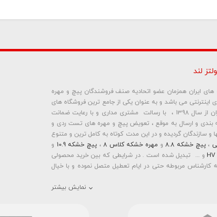
لتز لند
ره های ایران همزمان عضو اتحادیه صنف فروشندگان پیچ و مهره
ای اینترنتی می باشد و به عنوان یکی از جامع ترین فروشگاه های
ما نمایش داده نخواهد شد.
اینترنتی تخصصی در حوزه پیچ و مهره های ساختمانی و صنعتی ایران از سال 1398 ، با رسالت مشتری مداری و با رعایت ضمانت
بندی و ارسال به موقع ، تعویض پیچ و مهره های تست ردی و
و سازندگان گردیده و در این مدت کوتاه به کامل ترین و متنوع
ی
،
پیچ خشکه 8.8
و
مهره خشکه کلاس 8
،
پیچ خشکه 10.9
و
و ... تبدیل شده است . در شرایطی که بین خرید محصولی
 کارشناس مربوطه حتی در ایام تعطیل متصل نموده و با خیال
نمایش بیشتر
رمته ای واشردار
،
پیچ شیروانی بکسی نوک تیز
،
پیچ کناف
و
 دار
،
پیچ طبق ماشین
و
پیچ تنظیم ارتفاع
اقدام به فروش
 باشد . در فروشگاه اینترنتی و حضوری رابین ابزار شما مشتری