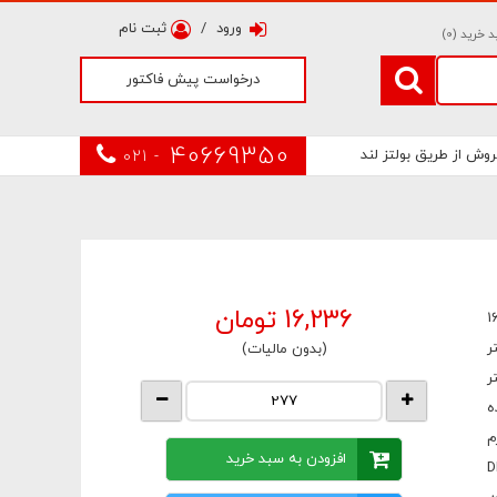
ورود
/
ثبت نام
 خرید (
0
)
درخواست پیش فاکتور
40669350
روش از طریق بولتز لند
021 -
16,236
تومان
1
(بدون مالیات)
ه
افزودن به سبد خرید
D