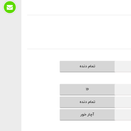
تمام دنده
16
تمام دنده
آچار خور