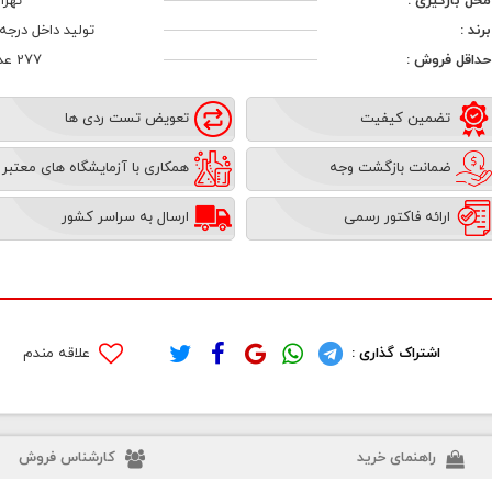
محل بارگیری :
تهرا
برند :
تولید داخل درجه 1
حداقل فروش :
277 عدد
تضمین کیفیت
تعویض تست ردی ها
ضمانت بازگشت وجه
همکاری با آزمایشگاه های معتبر
ارائه فاکتور رسمی
ارسال به سراسر کشور
اشتراک گذاری :
علاقه مندم
راهنمای خرید
کارشناس فروش