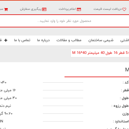
دریافت لیست قیمت
اعلام پرداخت
پیگیری سفارش
سبد
اشتی
شیمی ساختمان
مطالب و مقالات
درباره ما
تماس با ما
ف
کد :
6040
قطر :
16 میلی متر
طول :
40 میلی متر
طول رزوه :
نیم دند
وزن
90.20 گرم
استاندارد :
IN