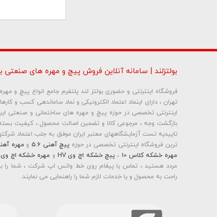
بولتزلند | سامانه آنلاین فروش پیچ و مهره های صنعتی بو
فروشگاه اینترنتی و حضوری بولتز لند پلتفرم جامع انواع پیچ و مه
تهران ، دارای اینماد اعتماد الکترونیکی و نماد ساماندهی کسب و کاره
شماره تلفن و ایمیل ش
بازگشت وجه ، مرجوعی کالا و تضمین اصالت محصول ، کیفیت بسته 
تاییدیه تست آزمایشگاههای معتبر ایران موفق به جلب اعتماد شرکتها 
ترین فروشگاه اینترنتی تخصصی در حوزه
پیچ آهنی 5.6
و
مهره آهن
مهره خشکه کلاس 10
،
پیچ خشکه اچ وی HV
و
مهره خشکه اچ وی HV
مردد هستید ، تماس یا پیغام روی خط واتس اپ شرکت ، شما را به
راحت به محصول و یا خدمات لازم شما را راهنمایی می نمایند.
بولتز لند با تامین انواع پیچ و مهره ها از جمله
پیچ شیروانی
،
پیچ س
پیچ چوب ام دی اف MDF
،
پیچ خودرویی
،
پیچ جوشی
،
پیچ فلنج
اینترنتی و عرضه خدمات به قیمت روز و رقابتی به مشتریان محترم می