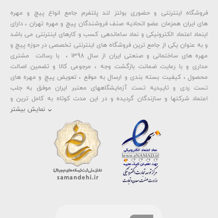
فروشگاه اینترنتی و حضوری بولتز لند پلتفرم جامع انواع پیچ و مهره
شماره تلفن و ایمیل شما نمایش داده نخواهد شد.
های ایران همزمان عضو اتحادیه صنف فروشندگان پیچ و مهره تهران ، دارای
اینماد اعتماد الکترونیکی و نماد ساماندهی کسب و کارهای اینترنتی می باشد
و به عنوان یکی از جامع ترین فروشگاه های اینترنتی تخصصی در حوزه پیچ و
ارسال دیدگاه
مهره های ساختمانی و صنعتی ایران از سال 1398 ، با رسالت مشتری
مداری و با رعایت ضمانت بازگشت وجه ، مرجوعی کالا و تضمین اصالت
محصول ، کیفیت بسته بندی و ارسال به موقع ، تعویض پیچ و مهره های
تست ردی و تاییدیه تست آزمایشگاههای معتبر ایران موفق به جلب
اعتماد شرکتها و سازندگان گردیده و در این مدت کوتاه به کامل ترین و
متنوع ترین فروشگاه اینترنتی تخصصی در حوزه
پیچ آهنی 5.6
و
مهره آهنی
نمایش بیشتر
،
پیچ خشکه 8.8
و
مهره خشکه کلاس 8
،
پیچ خشکه 10.9
و
مهره خشکه
کلاس 10
،
پیچ خشکه اچ وی HV
و
مهره خشکه اچ وی HV
و ... تبدیل شده
است . در شرایطی که بین خرید محصولی مردد هستید ، تماس یا پیغام روی
خط واتس اپ شرکت ، شما را به کارشناس مربوطه حتی در ایام تعطیل
متصل نموده و با خیال راحت به محصول و یا خدمات لازم شما را راهنمایی می
نمایند.
بولتز لند با تامین انواع پیچ و مهره ها از جمله
پیچ شیروانی
،
پیچ سرمته
ای واشردار
،
پیچ شیروانی بکسی نوک تیز
،
پیچ کناف
و
پیچ چوب ام دی
اف MDF
،
پیچ خودرویی
،
پیچ جوشی
،
پیچ فلنج دار
،
پیچ طبق ماشین
و