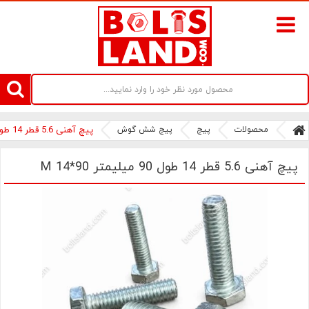
سامانه آنلاین فروش پیچ و مهره های صنعتی بولتز لند | سرزمین پیچ
محصولات
پیچ
پیچ شش گوش
پیچ آهنی 5.6 قطر 14 طول 90 میلیمتر M 14*90
پیچ آهنی 5.6 قطر 14 طول 90 میلیمتر M 14*90