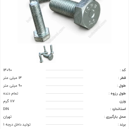
کد :
14090
قطر :
14 میلی متر
طول :
90 میلی متر
طول رزوه :
تمام دنده
وزن
117 گرم
استاندارد :
DIN
محل بارگیری :
تهران
برند :
تولید داخل درجه 1