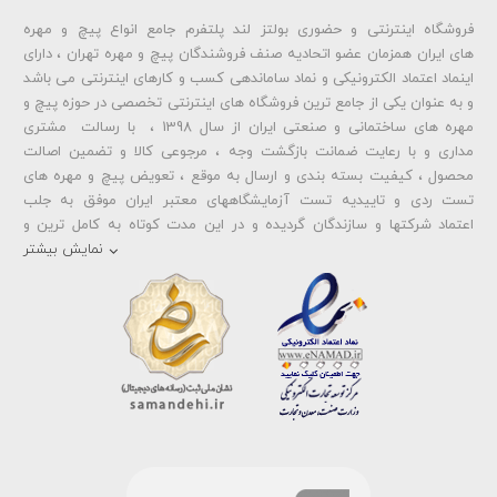
فروشگاه اینترنتی و حضوری بولتز لند پلتفرم جامع انواع پیچ و مهره
شماره تلفن و ایمیل شما نمایش داده نخواهد شد.
های ایران همزمان عضو اتحادیه صنف فروشندگان پیچ و مهره تهران ، دارای
اینماد اعتماد الکترونیکی و نماد ساماندهی کسب و کارهای اینترنتی می باشد
و به عنوان یکی از جامع ترین فروشگاه های اینترنتی تخصصی در حوزه پیچ و
ارسال دیدگاه
مهره های ساختمانی و صنعتی ایران از سال 1398 ، با رسالت مشتری
مداری و با رعایت ضمانت بازگشت وجه ، مرجوعی کالا و تضمین اصالت
محصول ، کیفیت بسته بندی و ارسال به موقع ، تعویض پیچ و مهره های
تست ردی و تاییدیه تست آزمایشگاههای معتبر ایران موفق به جلب
اعتماد شرکتها و سازندگان گردیده و در این مدت کوتاه به کامل ترین و
متنوع ترین فروشگاه اینترنتی تخصصی در حوزه
پیچ آهنی 5.6
و
مهره آهنی
نمایش بیشتر
،
پیچ خشکه 8.8
و
مهره خشکه کلاس 8
،
پیچ خشکه 10.9
و
مهره خشکه
کلاس 10
،
پیچ خشکه اچ وی HV
و
مهره خشکه اچ وی HV
و ... تبدیل شده
است . در شرایطی که بین خرید محصولی مردد هستید ، تماس یا پیغام روی
خط واتس اپ شرکت ، شما را به کارشناس مربوطه حتی در ایام تعطیل
متصل نموده و با خیال راحت به محصول و یا خدمات لازم شما را راهنمایی می
نمایند.
بولتز لند با تامین انواع پیچ و مهره ها از جمله
پیچ شیروانی
،
پیچ سرمته
ای واشردار
،
پیچ شیروانی بکسی نوک تیز
،
پیچ کناف
و
پیچ چوب ام دی
اف MDF
،
پیچ خودرویی
،
پیچ جوشی
،
پیچ فلنج دار
،
پیچ طبق ماشین
و