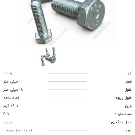
کد :
12018
قطر :
12 میلی متر
طول :
18 میلی متر
طول رزوه :
تمام دنده
وزن
29.10 گرم
استاندارد :
DIN
محل بارگیری :
تهران
برند :
تولید داخل درجه 1