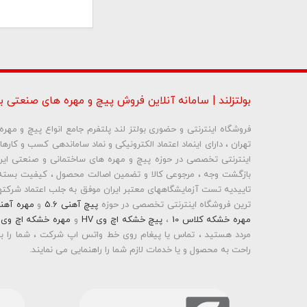
بولتزلند | سامانه آنلاین فروش پیچ و مهره های صنعتی بو
فروشگاه اینترنتی و حضوری بولتز لند پلتفرم جامع انواع پیچ و مه
تهران ، دارای اینماد اعتماد الکترونیکی و نماد ساماندهی کسب و کاره
شماره تلفن و ایمیل ش
بازگشت وجه ، مرجوعی کالا و تضمین اصالت محصول ، کیفیت بسته 
تاییدیه تست آزمایشگاههای معتبر ایران موفق به جلب اعتماد شرکتها 
ترین فروشگاه اینترنتی تخصصی در حوزه
پیچ آهنی 5.6
و
مهره آهن
مهره خشکه کلاس 10
،
پیچ خشکه اچ وی HV
و
مهره خشکه اچ وی HV
مردد هستید ، تماس یا پیغام روی خط واتس اپ شرکت ، شما را به
راحت به محصول و یا خدمات لازم شما را راهنمایی می نمایند.
بولتز لند با تامین انواع پیچ و مهره ها از جمله
پیچ شیروانی
،
پیچ س
پیچ چوب ام دی اف MDF
،
پیچ خودرویی
،
پیچ جوشی
،
پیچ فلنج
اینترنتی و عرضه خدمات به قیمت روز و رقابتی به مشتریان محترم می