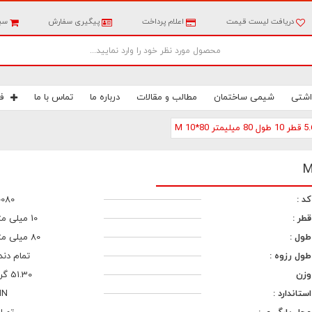
دریافت لیست قیمت
اعلام پرداخت
پیگیری سفارش
سبد
اشتی
شیمی ساختمان
مطالب و مقالات
درباره ما
تماس با ما
ف
کد :
0080
قطر :
10 میلی متر
طول :
80 میلی متر
طول رزوه :
تمام دند
وزن
51.30 گرم
استاندارد :
IN