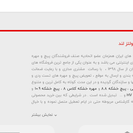
لتز لند
ره های ایران همزمان عضو اتحادیه صنف فروشندگان پیچ و مهره
ای اینترنتی می باشد و به عنوان یکی از جامع ترین فروشگاه های
ما نمایش داده نخواهد شد.
اینترنتی تخصصی در حوزه پیچ و مهره های ساختمانی و صنعتی ایران از سال 1398 ، با رسالت مشتری مداری و با رعایت ضمانت
بندی و ارسال به موقع ، تعویض پیچ و مهره های تست ردی و
و سازندگان گردیده و در این مدت کوتاه به کامل ترین و متنوع
ی
،
پیچ خشکه 8.8
و
مهره خشکه کلاس 8
،
پیچ خشکه 10.9
و
و ... تبدیل شده است . در شرایطی که بین خرید محصولی
 کارشناس مربوطه حتی در ایام تعطیل متصل نموده و با خیال
نمایش بیشتر
رمته ای واشردار
،
پیچ شیروانی بکسی نوک تیز
،
پیچ کناف
و
 دار
،
پیچ طبق ماشین
و
پیچ تنظیم ارتفاع
اقدام به فروش
 باشد . در فروشگاه اینترنتی و حضوری رابین ابزار شما مشتری