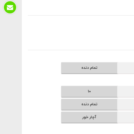
تمام دنده
10
تمام دنده
آچار خور