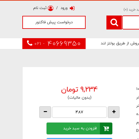
ورود
/
ثبت نام
 خرید (
0
)
درخواست پیش فاکتور
40669350
روش از طریق بولتز لند
021 -
9,234
تومان
1
(بدون مالیات)
ه
افزودن به سبد خرید
D