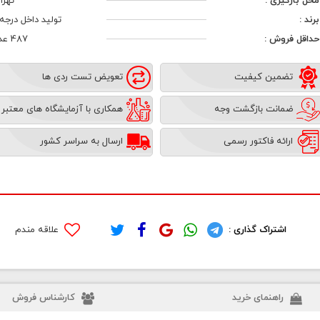
محل بارگیری :
تهرا
برند :
تولید داخل درجه 1
حداقل فروش :
487 عدد
تضمین کیفیت
تعویض تست ردی ها
ضمانت بازگشت وجه
همکاری با آزمایشگاه های معتبر
ارائه فاکتور رسمی
ارسال به سراسر کشور
اشتراک گذاری :
علاقه مندم
راهنمای خرید
کارشناس فروش