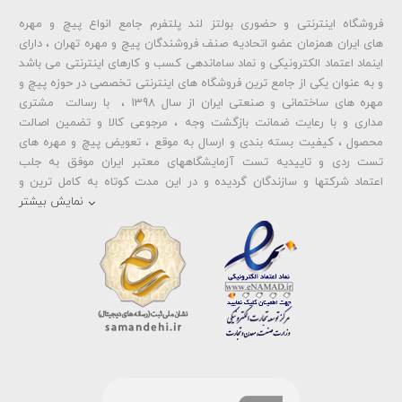
فروشگاه اینترنتی و حضوری بولتز لند پلتفرم جامع انواع پیچ و مهره
شماره تلفن و ایمیل شما نمایش داده نخواهد شد.
های ایران همزمان عضو اتحادیه صنف فروشندگان پیچ و مهره تهران ، دارای
اینماد اعتماد الکترونیکی و نماد ساماندهی کسب و کارهای اینترنتی می باشد
و به عنوان یکی از جامع ترین فروشگاه های اینترنتی تخصصی در حوزه پیچ و
ارسال دیدگاه
مهره های ساختمانی و صنعتی ایران از سال 1398 ، با رسالت مشتری
مداری و با رعایت ضمانت بازگشت وجه ، مرجوعی کالا و تضمین اصالت
محصول ، کیفیت بسته بندی و ارسال به موقع ، تعویض پیچ و مهره های
تست ردی و تاییدیه تست آزمایشگاههای معتبر ایران موفق به جلب
اعتماد شرکتها و سازندگان گردیده و در این مدت کوتاه به کامل ترین و
متنوع ترین فروشگاه اینترنتی تخصصی در حوزه
پیچ آهنی 5.6
و
مهره آهنی
نمایش بیشتر
،
پیچ خشکه 8.8
و
مهره خشکه کلاس 8
،
پیچ خشکه 10.9
و
مهره خشکه
کلاس 10
،
پیچ خشکه اچ وی HV
و
مهره خشکه اچ وی HV
و ... تبدیل شده
است . در شرایطی که بین خرید محصولی مردد هستید ، تماس یا پیغام روی
خط واتس اپ شرکت ، شما را به کارشناس مربوطه حتی در ایام تعطیل
متصل نموده و با خیال راحت به محصول و یا خدمات لازم شما را راهنمایی می
نمایند.
بولتز لند با تامین انواع پیچ و مهره ها از جمله
پیچ شیروانی
،
پیچ سرمته
ای واشردار
،
پیچ شیروانی بکسی نوک تیز
،
پیچ کناف
و
پیچ چوب ام دی
اف MDF
،
پیچ خودرویی
،
پیچ جوشی
،
پیچ فلنج دار
،
پیچ طبق ماشین
و