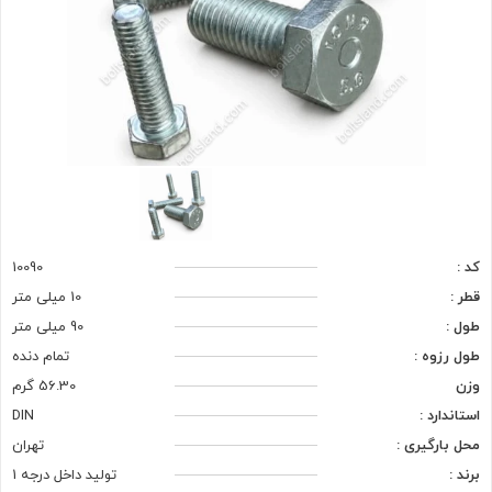
کد :
10090
قطر :
10 میلی متر
طول :
90 میلی متر
طول رزوه :
تمام دنده
وزن
56.30 گرم
استاندارد :
DIN
محل بارگیری :
تهران
برند :
تولید داخل درجه 1