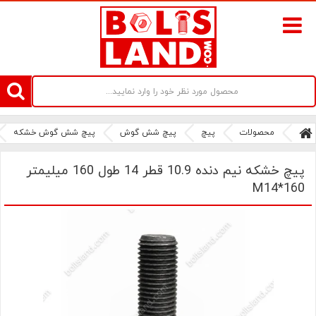
سامانه آنلاین فروش پیچ و مهره های صنعتی بولتز لند | سرزمین پیچ
محصولات
پیچ
پیچ شش گوش
پیچ شش گوش خشکه
پیچ خشکه نیم دنده 10.9 قطر 14 طول 160 میلیمتر
M14*160