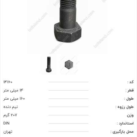
کد :
14160
قطر :
14 میلی متر
طول :
160 میلی متر
طول رزوه :
نیم دنده
وزن
207 گرم
استاندارد :
DIN
محل بارگیری :
تهران