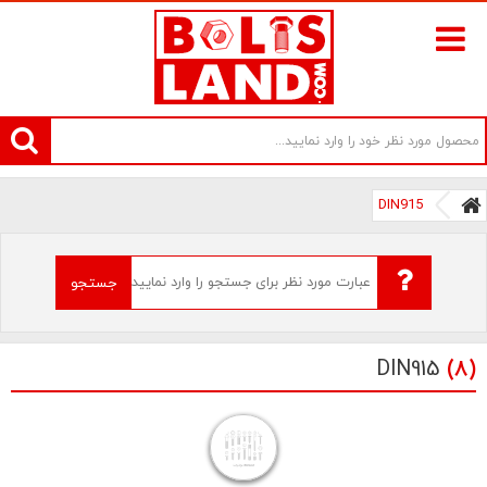
سامانه آنلاین فروش پیچ و مهره های صنعتی بولتز لند | سرزمین پیچ
DIN915
جستجو
DIN915
(8)