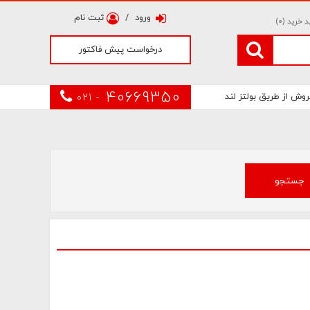
ورود
/
ثبت نام
 خرید (
0
)
درخواست پیش فاکتور
40669350
روش از طریق بولتز لند
021 -
جستجو