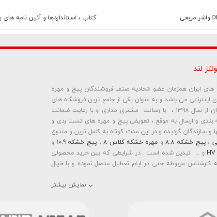
کتاب ، استانداردها و آئین نامه های
لتز لند
ره های ایران همزمان عضو اتحادیه صنف فروشندگان پیچ و مهره
ای اینترنتی می باشد و به عنوان یکی از جامع ترین فروشگاه های
اینترنتی تخصصی در حوزه پیچ و مهره های ساختمانی و صنعتی ایران از سال 1398 ، با رسالت مشتری مداری و با رعایت ضمانت
بندی و ارسال به موقع ، تعویض پیچ و مهره های تست ردی و
و سازندگان گردیده و در این مدت کوتاه به کامل ترین و متنوع
ی
،
پیچ خشکه 8.8
و
مهره خشکه کلاس 8
،
پیچ خشکه 10.9
و
و ... تبدیل شده است . در شرایطی که بین خرید محصولی
 کارشناس مربوطه حتی در ایام تعطیل متصل نموده و با خیال
نمایش بیشتر
رمته ای واشردار
،
پیچ شیروانی بکسی نوک تیز
،
پیچ کناف
و
 دار
،
پیچ طبق ماشین
و
پیچ تنظیم ارتفاع
اقدام به فروش
 باشد . در فروشگاه اینترنتی و حضوری رابین ابزار شما مشتری