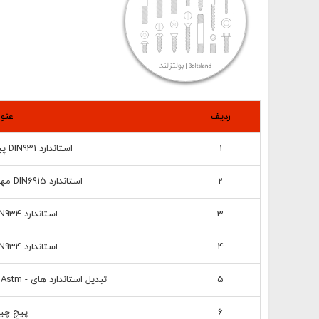
ردیف
عنوا
1
استاندارد DIN931 پیچ نیم دنده - 8.8
2
استاندارد DIN6915 مهره شش گوش - H.V
3
استاندارد DIN934 مهره - 10.9
4
استاندارد DIN934 مهره - 8.8
5
تبدیل استاندارد های - Din=iso=ansi=asme=en=astm
6
پیچ چ