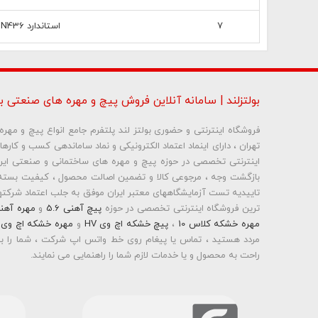
7
استاندارد DIN436 واشر مربعی
بولتزلند | سامانه آنلاین فروش پیچ و مهره های صنعتی بو
فروشگاه اینترنتی و حضوری بولتز لند پلتفرم جامع انواع پیچ و مه
تهران ، دارای اینماد اعتماد الکترونیکی و نماد ساماندهی کسب و کاره
بازگشت وجه ، مرجوعی کالا و تضمین اصالت محصول ، کیفیت بسته 
تاییدیه تست آزمایشگاههای معتبر ایران موفق به جلب اعتماد شرکتها 
ترین فروشگاه اینترنتی تخصصی در حوزه
پیچ آهنی 5.6
و
مهره آهن
مهره خشکه کلاس 10
،
پیچ خشکه اچ وی HV
و
مهره خشکه اچ وی HV
مردد هستید ، تماس یا پیغام روی خط واتس اپ شرکت ، شما را به
راحت به محصول و یا خدمات لازم شما را راهنمایی می نمایند.
بولتز لند با تامین انواع پیچ و مهره ها از جمله
پیچ شیروانی
،
پیچ س
پیچ چوب ام دی اف MDF
،
پیچ خودرویی
،
پیچ جوشی
،
پیچ فلنج
اینترنتی و عرضه خدمات به قیمت روز و رقابتی به مشتریان محترم می