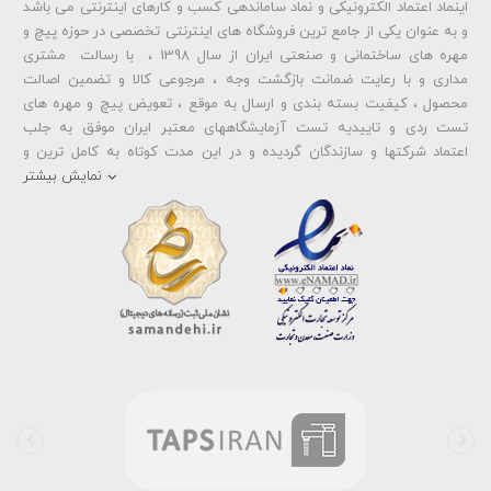
اینماد اعتماد الکترونیکی و نماد ساماندهی کسب و کارهای اینترنتی می باشد
و به عنوان یکی از جامع ترین فروشگاه های اینترنتی تخصصی در حوزه پیچ و
مهره های ساختمانی و صنعتی ایران از سال 1398 ، با رسالت مشتری
مداری و با رعایت ضمانت بازگشت وجه ، مرجوعی کالا و تضمین اصالت
محصول ، کیفیت بسته بندی و ارسال به موقع ، تعویض پیچ و مهره های
تست ردی و تاییدیه تست آزمایشگاههای معتبر ایران موفق به جلب
اعتماد شرکتها و سازندگان گردیده و در این مدت کوتاه به کامل ترین و
متنوع ترین فروشگاه اینترنتی تخصصی در حوزه
پیچ آهنی 5.6
و
مهره آهنی
نمایش بیشتر
،
پیچ خشکه 8.8
و
مهره خشکه کلاس 8
،
پیچ خشکه 10.9
و
مهره خشکه
کلاس 10
،
پیچ خشکه اچ وی HV
و
مهره خشکه اچ وی HV
و ... تبدیل شده
است . در شرایطی که بین خرید محصولی مردد هستید ، تماس یا پیغام روی
خط واتس اپ شرکت ، شما را به کارشناس مربوطه حتی در ایام تعطیل
متصل نموده و با خیال راحت به محصول و یا خدمات لازم شما را راهنمایی می
نمایند.
بولتز لند با تامین انواع پیچ و مهره ها از جمله
پیچ شیروانی
،
پیچ سرمته
ای واشردار
،
پیچ شیروانی بکسی نوک تیز
،
پیچ کناف
و
پیچ چوب ام دی
اف MDF
،
پیچ خودرویی
،
پیچ جوشی
،
پیچ فلنج دار
،
پیچ طبق ماشین
و
پیچ تنظیم ارتفاع
اقدام به فروش اینترنتی و عرضه خدمات به قیمت روز و
رقابتی به مشتریان محترم می باشد . در فروشگاه اینترنتی و حضوری رابین
ابزار شما مشتری محترم در هر ساعت از شبانه روز به راحتی و با خیال آسوده