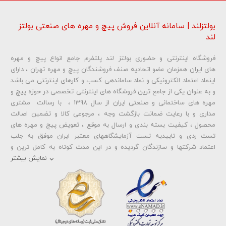
بولتزلند | سامانه آنلاین فروش پیچ و مهره های صنعتی بولتز
لند
فروشگاه اینترنتی و حضوری بولتز لند پلتفرم جامع انواع پیچ و مهره
های ایران همزمان عضو اتحادیه صنف فروشندگان پیچ و مهره تهران ، دارای
اینماد اعتماد الکترونیکی و نماد ساماندهی کسب و کارهای اینترنتی می باشد
و به عنوان یکی از جامع ترین فروشگاه های اینترنتی تخصصی در حوزه پیچ و
مهره های ساختمانی و صنعتی ایران از سال 1398 ، با رسالت مشتری
مداری و با رعایت ضمانت بازگشت وجه ، مرجوعی کالا و تضمین اصالت
محصول ، کیفیت بسته بندی و ارسال به موقع ، تعویض پیچ و مهره های
تست ردی و تاییدیه تست آزمایشگاههای معتبر ایران موفق به جلب
اعتماد شرکتها و سازندگان گردیده و در این مدت کوتاه به کامل ترین و
متنوع ترین فروشگاه اینترنتی تخصصی در حوزه
پیچ آهنی 5.6
و
مهره آهنی
نمایش بیشتر
،
پیچ خشکه 8.8
و
مهره خشکه کلاس 8
،
پیچ خشکه 10.9
و
مهره خشکه
کلاس 10
،
پیچ خشکه اچ وی HV
و
مهره خشکه اچ وی HV
و ... تبدیل شده
است . در شرایطی که بین خرید محصولی مردد هستید ، تماس یا پیغام روی
خط واتس اپ شرکت ، شما را به کارشناس مربوطه حتی در ایام تعطیل
متصل نموده و با خیال راحت به محصول و یا خدمات لازم شما را راهنمایی می
نمایند.