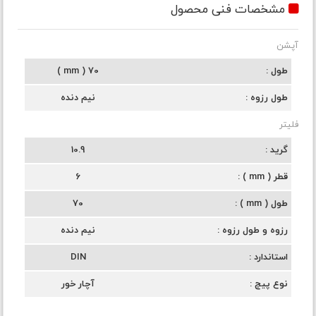
مشخصات فنی محصول
آپشن
طول
70 ( mm )
طول رزوه
نیم دنده
فلیتر
گرید
10.9
قطر ( mm )
6
طول ( mm )
70
رزوه و طول رزوه
نیم دنده
استاندارد
DIN
نوع پیچ
آچار خور