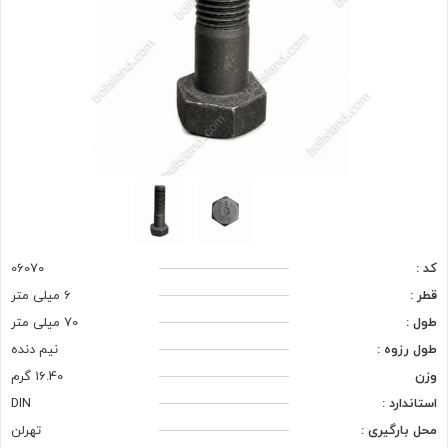
کد :
06070
قطر :
6 میلی متر
طول :
70 میلی متر
طول رزوه :
نیم دنده
وزن
16.40 گرم
استاندارد :
DIN
محل بارگیری :
تهرلن