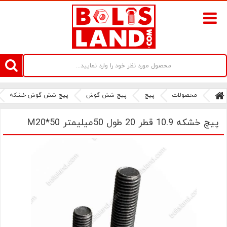
سامانه آنلاین فروش پیچ و مهره های صنعتی بولتز لند | سرزمین پیچ
محصولات
پیچ
پیچ شش گوش
پیچ شش گوش خشکه
پیچ خشکه 10.9 قطر 20 طول 50میلیمتر M20*50