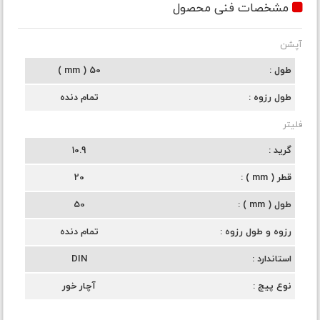
مشخصات فنی محصول
آپشن
طول
50 ( mm )
طول رزوه
تمام دنده
فلیتر
گرید
10.9
قطر ( mm )
20
طول ( mm )
50
رزوه و طول رزوه
تمام دنده
استاندارد
DIN
نوع پیچ
آچار خور