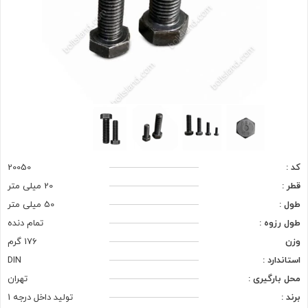
کد :
20050
قطر :
20 میلی متر
طول :
50 میلی متر
طول رزوه :
تمام دنده
وزن
176 گرم
استاندارد :
DIN
محل بارگیری :
تهران
برند :
تولید داخل درجه 1