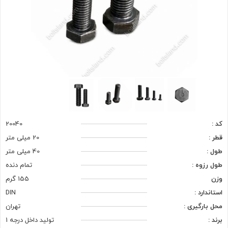
کد :
20040
قطر :
20 میلی متر
طول :
40 میلی متر
طول رزوه :
تمام دنده
وزن
155 گرم
استاندارد :
DIN
محل بارگیری :
تهران
برند :
تولید داخل درجه 1