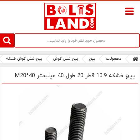
سامانه آنلاین فروش پیچ و مهره های صنعتی بولتز لند | سرزمین پیچ
محصولات
پیچ
پیچ شش گوش
پیچ شش گوش خشکه
پیچ خشکه 10.9 قطر 20 طول 40 میلیمتر M20*40