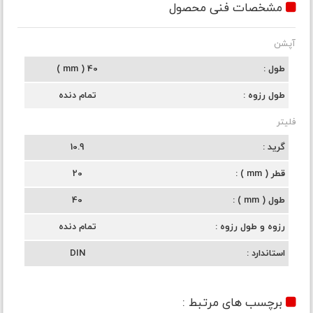
مشخصات فنی محصول
آپشن
طول
40 ( mm )
طول رزوه
تمام دنده
فلیتر
گرید
10.9
قطر ( mm )
20
طول ( mm )
40
رزوه و طول رزوه
تمام دنده
استاندارد
DIN
برچسب های مرتبط :