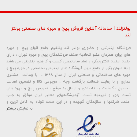
بولتزلند | سامانه آنلاین فروش پیچ و مهره های صنعتی بولتز
لند
فروشگاه اینترنتی و حضوری بولتز لند پلتفرم جامع انواع پیچ و مهره
شماره تلفن و ایمیل شما نمایش داده نخواهد شد.
های ایران همزمان عضو اتحادیه صنف فروشندگان پیچ و مهره تهران ، دارای
اینماد اعتماد الکترونیکی و نماد ساماندهی کسب و کارهای اینترنتی می باشد
و به عنوان یکی از جامع ترین فروشگاه های اینترنتی تخصصی در حوزه پیچ و
ارسال دیدگاه
مهره های ساختمانی و صنعتی ایران از سال 1398 ، با رسالت مشتری
مداری و با رعایت ضمانت بازگشت وجه ، مرجوعی کالا و تضمین اصالت
محصول ، کیفیت بسته بندی و ارسال به موقع ، تعویض پیچ و مهره های
تست ردی و تاییدیه تست آزمایشگاههای معتبر ایران موفق به جلب
اعتماد شرکتها و سازندگان گردیده و در این مدت کوتاه به کامل ترین و
متنوع ترین فروشگاه اینترنتی تخصصی در حوزه
پیچ آهنی 5.6
و
مهره آهنی
نمایش بیشتر
،
پیچ خشکه 8.8
و
مهره خشکه کلاس 8
،
پیچ خشکه 10.9
و
مهره خشکه
کلاس 10
،
پیچ خشکه اچ وی HV
و
مهره خشکه اچ وی HV
و ... تبدیل شده
است . در شرایطی که بین خرید محصولی مردد هستید ، تماس یا پیغام روی
خط واتس اپ شرکت ، شما را به کارشناس مربوطه حتی در ایام تعطیل