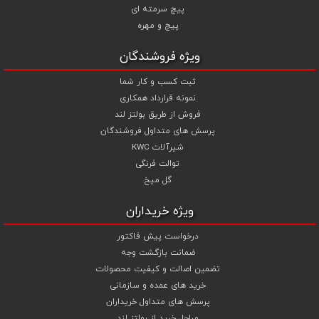
پیچ سرمته ای
شما می توانید جهت استعلام قیمت پیچ و مهره و خرید انواع پیچ و
پیچ و مهره
مهره از تجربه و تخصص ما در تهیه ، تامین و تجهیز پروژه های ساختمانی و
صنعتی خود بهترین استفاده را نمایید .
ویژه فروشندگان
ثبت کسب و کار شما
نمونه قرارداد همکاری
فروش از طریق بولتز لند
پرسش های متداول فروشندگان
شیرآلات KWC
توالت فرنگی
گل میخ
ویژه خریداران
درخواست پیش فاکتور
ضمانت بازگشت وجه
تضمین اصالت و کیفیت محصولات
خرید های عمده و سازمانی
پرسش های متداول خریداران
مراحل خرید از بولتز لند