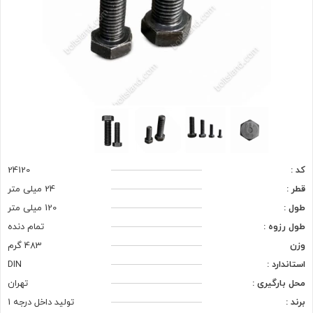
کد :
24120
قطر :
24 میلی متر
طول :
120 میلی متر
طول رزوه :
تمام دنده
وزن
483 گرم
استاندارد :
DIN
محل بارگیری :
تهران
برند :
تولید داخل درجه 1