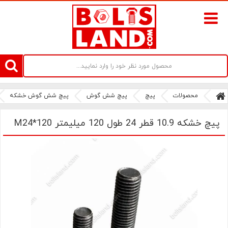
سامانه آنلاین فروش پیچ و مهره های صنعتی بولتز لند | سرزمین پیچ
محصولات
پیچ
پیچ شش گوش
پیچ شش گوش خشکه
پیچ خشکه 10.9 قطر 24 طول 120 میلیمتر M24*120