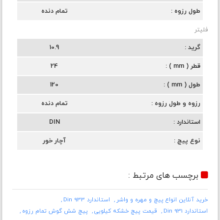
طول رزوه
تمام دنده
فلیتر
گرید
10.9
قطر ( mm )
24
طول ( mm )
120
رزوه و طول رزوه
تمام دنده
استاندارد
DIN
نوع پیچ
آچار خور
برچسب های مرتبط :
خرید آنلاین انواع پیچ و مهره و واشر
استاندارد Din 933
استاندارد Din 931
قیمت پیچ خشکه کیلویی
پیچ شش گوش تمام رزوه