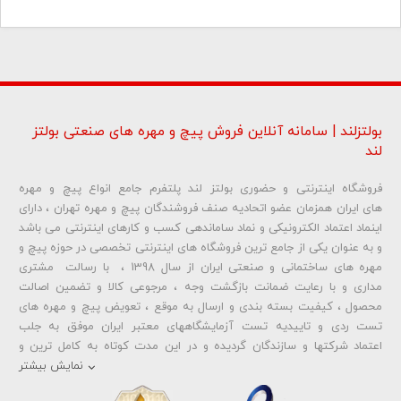
بولتزلند | سامانه آنلاین فروش پیچ و مهره های صنعتی بولتز
لند
فروشگاه اینترنتی و حضوری بولتز لند پلتفرم جامع انواع پیچ و مهره
شماره تلفن و ایمیل شما نمایش داده نخواهد شد.
های ایران همزمان عضو اتحادیه صنف فروشندگان پیچ و مهره تهران ، دارای
اینماد اعتماد الکترونیکی و نماد ساماندهی کسب و کارهای اینترنتی می باشد
و به عنوان یکی از جامع ترین فروشگاه های اینترنتی تخصصی در حوزه پیچ و
ارسال دیدگاه
مهره های ساختمانی و صنعتی ایران از سال 1398 ، با رسالت مشتری
مداری و با رعایت ضمانت بازگشت وجه ، مرجوعی کالا و تضمین اصالت
محصول ، کیفیت بسته بندی و ارسال به موقع ، تعویض پیچ و مهره های
تست ردی و تاییدیه تست آزمایشگاههای معتبر ایران موفق به جلب
اعتماد شرکتها و سازندگان گردیده و در این مدت کوتاه به کامل ترین و
متنوع ترین فروشگاه اینترنتی تخصصی در حوزه
پیچ آهنی 5.6
و
مهره آهنی
نمایش بیشتر
،
پیچ خشکه 8.8
و
مهره خشکه کلاس 8
،
پیچ خشکه 10.9
و
مهره خشکه