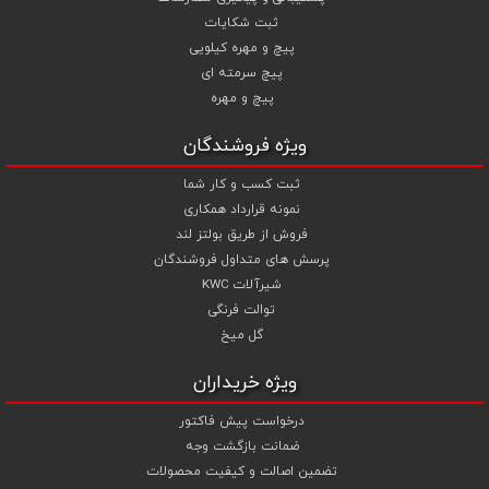
همچنین می توانید با افزودن ردیف آبکاری گالوانیزاسیون سرد ،
ثبت شکایات
آبکاری گالوانیزاسیون گرم و آبکاری داکرومات (زرد و سفید) جهت پیچ و
پیچ و مهره کیلویی
مهره های انتخابی خود قیمت را محاسبه و اقدام به سفارش نمایید .
پیچ سرمته ای
شما می توانید جهت استعلام قیمت پیچ و مهره و خرید انواع پیچ و
پیچ و مهره
مهره از تجربه و تخصص ما در تهیه ، تامین و تجهیز پروژه های ساختمانی و
صنعتی خود بهترین استفاده را نمایید .
ویژه فروشندگان
ثبت کسب و کار شما
نمونه قرارداد همکاری
فروش از طریق بولتز لند
پرسش های متداول فروشندگان
شیرآلات KWC
توالت فرنگی
گل میخ
ویژه خریداران
درخواست پیش فاکتور
ضمانت بازگشت وجه
تضمین اصالت و کیفیت محصولات