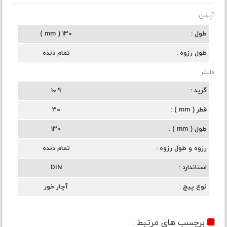
آپشن
طول
130 ( mm )
طول رزوه
تمام دنده
فلیتر
گرید
10.9
قطر ( mm )
30
طول ( mm )
130
رزوه و طول رزوه
تمام دنده
استاندارد
DIN
نوع پیچ
آچار خور
برچسب های مرتبط :