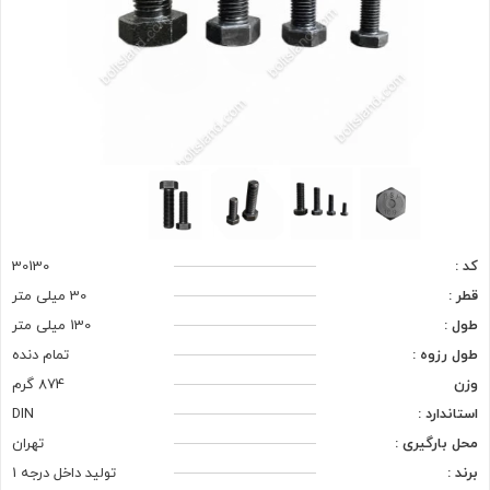
کد :
30130
قطر :
30 میلی متر
طول :
130 میلی متر
طول رزوه :
تمام دنده
وزن
874 گرم
استاندارد :
DIN
محل بارگیری :
تهران
برند :
تولید داخل درجه 1