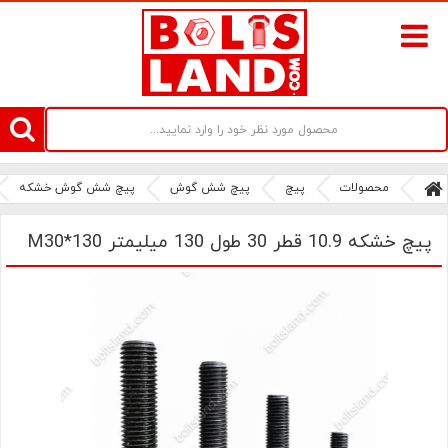
سامانه آنلاین فروش پیچ و مهره های صنعتی بولتز لند | سرزمین پیچ
محصولات
پیچ
پیچ شش گوش
پیچ شش گوش خشکه
پیچ خشکه 10.9 قطر 30 طول 130 میلیمتر M30*130