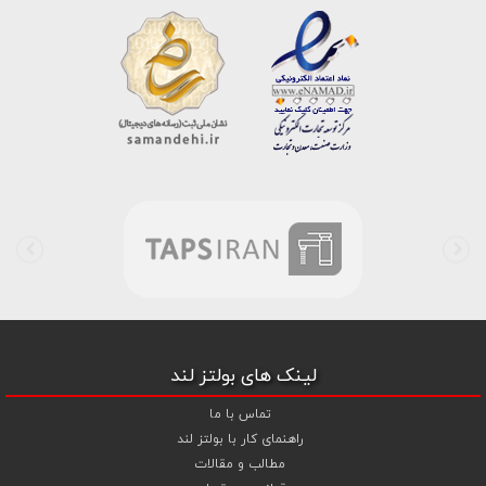
،
پیچ خشکه 8.8
و
مهره خشکه کلاس 8
،
پیچ خشکه 10.9
و
مهره خشکه
کلاس 10
،
پیچ خشکه اچ وی HV
و
مهره خشکه اچ وی HV
و ... تبدیل شده
است . در شرایطی که بین خرید محصولی مردد هستید ، تماس یا پیغام روی
خط واتس اپ شرکت ، شما را به کارشناس مربوطه حتی در ایام تعطیل
متصل نموده و با خیال راحت به محصول و یا خدمات لازم شما را راهنمایی می
نمایند.
بولتز لند با تامین انواع پیچ و مهره ها از جمله
پیچ شیروانی
،
پیچ سرمته
ای واشردار
،
پیچ شیروانی بکسی نوک تیز
،
پیچ کناف
و
پیچ چوب ام دی
اف MDF
،
پیچ خودرویی
،
پیچ جوشی
،
پیچ فلنج دار
،
پیچ طبق ماشین
و
پیچ تنظیم ارتفاع
اقدام به فروش اینترنتی و عرضه خدمات به قیمت روز و
رقابتی به مشتریان محترم می باشد . در فروشگاه اینترنتی و حضوری رابین
ابزار شما مشتری محترم در هر ساعت از شبانه روز به راحتی و با خیال آسوده
می توانید با سفارش انواع پیچ و مهره های آهنی ، پیچ و مهره های خشکه
8.8 ، پیچ و مهره های خشکه 10.9 ، پیچ و مهره های خشکه اچ وی HV ،
واشر فنری ، واشر آهنی و واشر خشکه کلاس 10 اقدام نمایید و در اولین
لینک های بولتز لند
فرصت کالای خریداری شده را دریافت نمایید . بولتز لند با امکان پرداخت
آنلاین و پرداخت کارت به کارت ( واریز بانکی ) و نیز پرداخت در محل به شما
تماس با ما
این امکان را خواهد داد تا به راحتی و سهولت خرید خود را انجام دهید . هم
راهنمای کار با بولتز لند
چنین بولتز لند با فروش
واشر تخت آهنی کلاس 5
،
و
اشر تخت خشکه
مطالب و مقالات
کلاس 10 اچی وی HV
،
واشر فنری
و
گل میخ
به قیمت رقابتی و با منظور