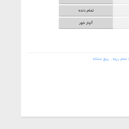
تمام دنده
آچار خور
تمام رزوه
پیچ خشکه