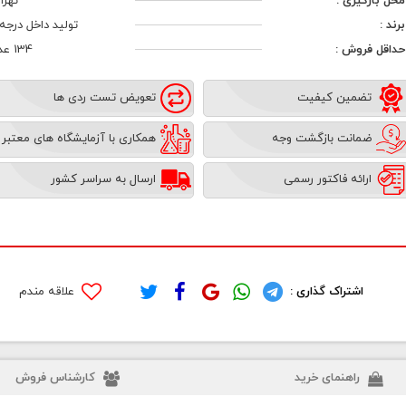
محل بارگیری :
تهرا
برند :
تولید داخل درجه 1
حداقل فروش :
134 عدد
تضمین کیفیت
تعویض تست ردی ها
ضمانت بازگشت وجه
همکاری با آزمایشگاه های معتبر
ارائه فاکتور رسمی
ارسال به سراسر کشور
اشتراک گذاری :
علاقه مندم
راهنمای خرید
کارشناس فروش