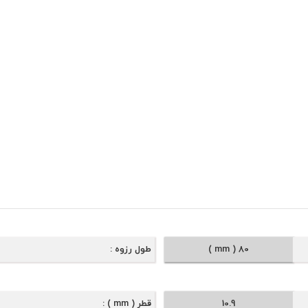
80 ( mm )
طول رزوه
10.9
قطر ( mm )