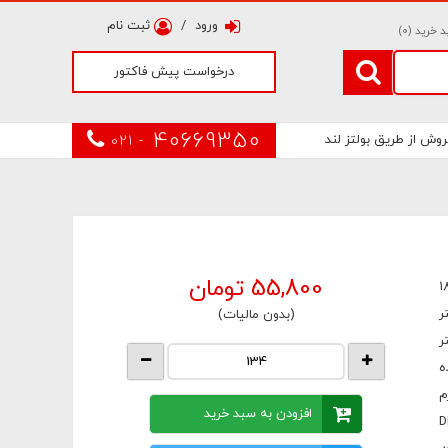
ورود
/
ثبت نام
 خرید (
0
)
درخواست پیش فاکتور
40669350
روش از طریق بولتز لند
021 -
55,800
تومان
1
(بدون مالیات)
ه
افزودن به سبد خرید
D