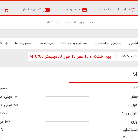
دریافت لیست قیمت
اعلام پرداخت
پیگیری سفارش
سبد
اشتی
شیمی ساختمان
مطالب و مقالات
درباره ما
تماس با ما
ف
ش خشکه
پیچ خشکه 10.9 قطر 18 طول 80میلیمتر M18*80
کد :
8080
قطر :
18 میلی متر
طول :
80 میلی متر
طول رزوه :
تمام دند
وزن
186 گرم
استاندارد :
IN