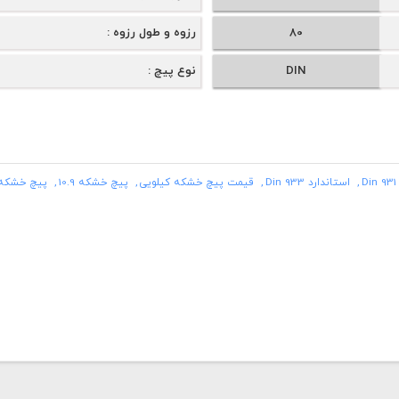
80
رزوه و طول رزوه
DIN
نوع پیچ
D
استاندارد Din 933
قیمت پیچ خشکه کیلویی
پیچ خشکه 10.9
پیچ خشکه 