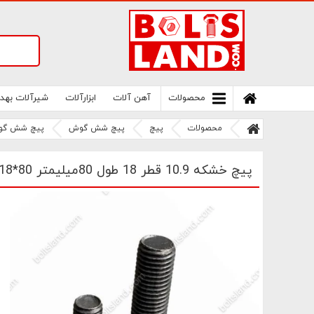
سامانه آنلاین فروش پیچ و مهره های صنعتی
بولتز لند | سرزمین پیچ
محصولات
آهن آلات
ابزارآلات
شیرآلات بهد
محصولات
پیچ
پیچ شش گوش
پیچ شش گو
پیچ خشکه 10.9 قطر 18 طول 80میلیمتر M18*80