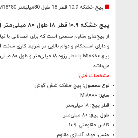
پیچ خشکه 10.9 قطر 18 طول 80میلیمتر M18*80
پیچ خشکه 10.9 قطر 18 طول 80 میلی‌متر (M18×80)
از پیچ‌های مقاوم صنعتی است که برای اتصالاتی با نی
و دارای استحکام و دوام بالایی در شرایط کاری سخت 
پیچ M18×80 با قطر رزوه
18 میلی‌متر
و طول
80 میلی‌متر
می‌باشد.
ثبت اطلاعات
مشخصات فنی:
نوع محصول:
پیچ خشکه شش گوش
سایز:
M18×80
قطر پیچ:
18 میلی‌متر
طول پیچ:
80 میلی‌متر
کلاس مقاومتی:
10.9
جنس:
فولاد آلیاژی مقاوم