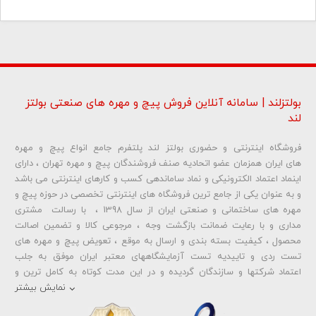
بولتزلند | سامانه آنلاین فروش پیچ و مهره های صنعتی بولتز
لند
فروشگاه اینترنتی و حضوری بولتز لند پلتفرم جامع انواع پیچ و مهره
شماره تلفن و ایمیل شما نمایش داده نخواهد شد.
های ایران همزمان عضو اتحادیه صنف فروشندگان پیچ و مهره تهران ، دارای
اینماد اعتماد الکترونیکی و نماد ساماندهی کسب و کارهای اینترنتی می باشد
و به عنوان یکی از جامع ترین فروشگاه های اینترنتی تخصصی در حوزه پیچ و
ارسال دیدگاه
مهره های ساختمانی و صنعتی ایران از سال 1398 ، با رسالت مشتری
مداری و با رعایت ضمانت بازگشت وجه ، مرجوعی کالا و تضمین اصالت
محصول ، کیفیت بسته بندی و ارسال به موقع ، تعویض پیچ و مهره های
تست ردی و تاییدیه تست آزمایشگاههای معتبر ایران موفق به جلب
اعتماد شرکتها و سازندگان گردیده و در این مدت کوتاه به کامل ترین و
متنوع ترین فروشگاه اینترنتی تخصصی در حوزه
پیچ آهنی 5.6
و
مهره آهنی
نمایش بیشتر
،
پیچ خشکه 8.8
و
مهره خشکه کلاس 8
،
پیچ خشکه 10.9
و
مهره خشکه