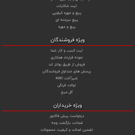
همچنین می توانید با افزودن ردیف آبکاری گالوانیزاسیون سرد ،
ثبت شکایات
آبکاری گالوانیزاسیون گرم و آبکاری داکرومات (زرد و سفید) جهت پیچ و
پیچ و مهره کیلویی
مهره های انتخابی خود قیمت را محاسبه و اقدام به سفارش نمایید .
پیچ سرمته ای
شما می توانید جهت استعلام قیمت پیچ و مهره و خرید انواع پیچ و
پیچ و مهره
مهره از تجربه و تخصص ما در تهیه ، تامین و تجهیز پروژه های ساختمانی و
صنعتی خود بهترین استفاده را نمایید .
ویژه فروشندگان
ثبت کسب و کار شما
نمونه قرارداد همکاری
فروش از طریق بولتز لند
پرسش های متداول فروشندگان
شیرآلات KWC
توالت فرنگی
گل میخ
ویژه خریداران
درخواست پیش فاکتور
ضمانت بازگشت وجه
تضمین اصالت و کیفیت محصولات