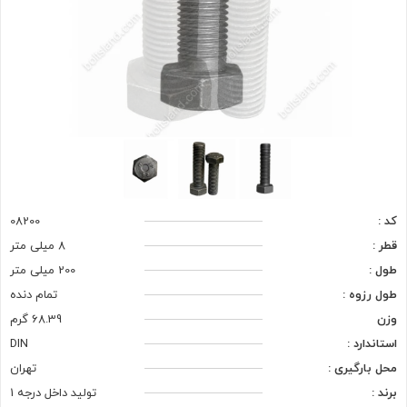
کد :
08200
قطر :
8 میلی متر
طول :
200 میلی متر
طول رزوه :
تمام دنده
وزن
68.39 گرم
استاندارد :
DIN
محل بارگیری :
تهران
برند :
تولید داخل درجه 1