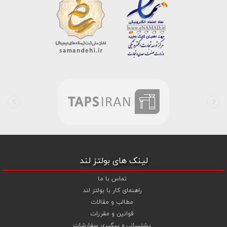
کلاس 10
،
پیچ خشکه اچ وی HV
و
مهره خشکه اچ وی HV
و ... تبدیل شده
است . در شرایطی که بین خرید محصولی مردد هستید ، تماس یا پیغام روی
خط واتس اپ شرکت ، شما را به کارشناس مربوطه حتی در ایام تعطیل
متصل نموده و با خیال راحت به محصول و یا خدمات لازم شما را راهنمایی می
نمایند.
بولتز لند با تامین انواع پیچ و مهره ها از جمله
پیچ شیروانی
،
پیچ سرمته
ای واشردار
،
پیچ شیروانی بکسی نوک تیز
،
پیچ کناف
و
پیچ چوب ام دی
اف MDF
،
پیچ خودرویی
،
پیچ جوشی
،
پیچ فلنج دار
،
پیچ طبق ماشین
و
پیچ تنظیم ارتفاع
اقدام به فروش اینترنتی و عرضه خدمات به قیمت روز و
رقابتی به مشتریان محترم می باشد . در فروشگاه اینترنتی و حضوری رابین
ابزار شما مشتری محترم در هر ساعت از شبانه روز به راحتی و با خیال آسوده
می توانید با سفارش انواع پیچ و مهره های آهنی ، پیچ و مهره های خشکه
8.8 ، پیچ و مهره های خشکه 10.9 ، پیچ و مهره های خشکه اچ وی HV ،
واشر فنری ، واشر آهنی و واشر خشکه کلاس 10 اقدام نمایید و در اولین
لینک های بولتز لند
فرصت کالای خریداری شده را دریافت نمایید . بولتز لند با امکان پرداخت
آنلاین و پرداخت کارت به کارت ( واریز بانکی ) و نیز پرداخت در محل به شما
تماس با ما
این امکان را خواهد داد تا به راحتی و سهولت خرید خود را انجام دهید . هم
راهنمای کار با بولتز لند
چنین بولتز لند با فروش
واشر تخت آهنی کلاس 5
،
و
اشر تخت خشکه
مطالب و مقالات
کلاس 10 اچی وی HV
،
واشر فنری
و
گل میخ
به قیمت رقابتی و با منظور
قوانین و مقررات
کردن تخفیف ویژه جهت تجهیز پروژهای صنعتی و کارگاهی نموده است .
پشتیبانی و پیگیری سفارشات