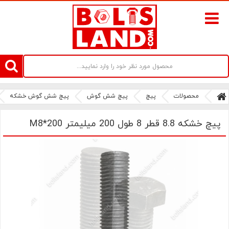
سامانه آنلاین فروش پیچ و مهره های صنعتی بولتز لند | سرزمین پیچ
محصولات
پیچ
پیچ شش گوش
پیچ شش گوش خشکه
پیچ خشکه 8.8 قطر 8 طول 200 میلیمتر M8*200