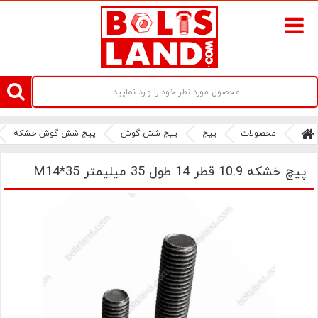
سامانه آنلاین فروش پیچ و مهره های صنعتی بولتز لند | سرزمین پیچ
محصولات
پیچ
پیچ شش گوش
پیچ شش گوش خشکه
پیچ خشکه 10.9 قطر 14 طول 35 میلیمتر M14*35