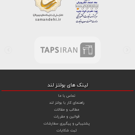
خط واتس اپ شرکت ، شما را به کارشناس مربوطه حتی در ایام تعطیل
متصل نموده و با خیال راحت به محصول و یا خدمات لازم شما را راهنمایی می
نمایند.
بولتز لند با تامین انواع پیچ و مهره ها از جمله
پیچ شیروانی
،
پیچ سرمته
ای واشردار
،
پیچ شیروانی بکسی نوک تیز
،
پیچ کناف
و
پیچ چوب ام دی
اف MDF
،
پیچ خودرویی
،
پیچ جوشی
،
پیچ فلنج دار
،
پیچ طبق ماشین
و
پیچ تنظیم ارتفاع
اقدام به فروش اینترنتی و عرضه خدمات به قیمت روز و
رقابتی به مشتریان محترم می باشد . در فروشگاه اینترنتی و حضوری رابین
ابزار شما مشتری محترم در هر ساعت از شبانه روز به راحتی و با خیال آسوده
می توانید با سفارش انواع پیچ و مهره های آهنی ، پیچ و مهره های خشکه
8.8 ، پیچ و مهره های خشکه 10.9 ، پیچ و مهره های خشکه اچ وی HV ،
واشر فنری ، واشر آهنی و واشر خشکه کلاس 10 اقدام نمایید و در اولین
لینک های بولتز لند
فرصت کالای خریداری شده را دریافت نمایید . بولتز لند با امکان پرداخت
آنلاین و پرداخت کارت به کارت ( واریز بانکی ) و نیز پرداخت در محل به شما
تماس با ما
این امکان را خواهد داد تا به راحتی و سهولت خرید خود را انجام دهید . هم
راهنمای کار با بولتز لند
چنین بولتز لند با فروش
واشر تخت آهنی کلاس 5
،
و
اشر تخت خشکه
مطالب و مقالات
کلاس 10 اچی وی HV
،
واشر فنری
و
گل میخ
به قیمت رقابتی و با منظور
قوانین و مقررات
کردن تخفیف ویژه جهت تجهیز پروژهای صنعتی و کارگاهی نموده است .
پشتیبانی و پیگیری سفارشات
همچنین می توانید با افزودن ردیف آبکاری گالوانیزاسیون سرد ،
ثبت شکایات
آبکاری گالوانیزاسیون گرم و آبکاری داکرومات (زرد و سفید) جهت پیچ و