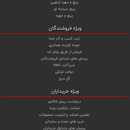
پیچ و مهره کیلویی
مهره های انتخابی خود قیمت را محاسبه و اقدام به سفارش نمایید .
پیچ سرمته ای
شما می توانید جهت استعلام قیمت پیچ و مهره و خرید انواع پیچ و
پیچ و مهره
مهره از تجربه و تخصص ما در تهیه ، تامین و تجهیز پروژه های ساختمانی و
صنعتی خود بهترین استفاده را نمایید .
ویژه فروشندگان
ثبت کسب و کار شما
نمونه قرارداد همکاری
فروش از طریق بولتز لند
پرسش های متداول فروشندگان
شیرآلات KWC
توالت فرنگی
گل میخ
ویژه خریداران
درخواست پیش فاکتور
ضمانت بازگشت وجه
تضمین اصالت و کیفیت محصولات
خرید های عمده و سازمانی
پرسش های متداول خریداران