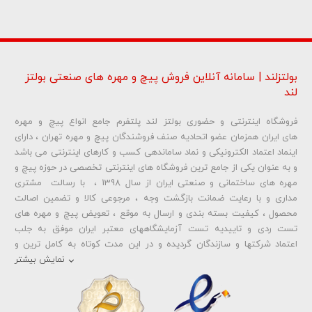
بولتزلند | سامانه آنلاین فروش پیچ و مهره های صنعتی بولتز
لند
فروشگاه اینترنتی و حضوری بولتز لند پلتفرم جامع انواع پیچ و مهره
شماره تلفن و ایمیل شما نمایش داده نخواهد شد.
های ایران همزمان عضو اتحادیه صنف فروشندگان پیچ و مهره تهران ، دارای
اینماد اعتماد الکترونیکی و نماد ساماندهی کسب و کارهای اینترنتی می باشد
و به عنوان یکی از جامع ترین فروشگاه های اینترنتی تخصصی در حوزه پیچ و
ارسال دیدگاه
مهره های ساختمانی و صنعتی ایران از سال 1398 ، با رسالت مشتری
مداری و با رعایت ضمانت بازگشت وجه ، مرجوعی کالا و تضمین اصالت
محصول ، کیفیت بسته بندی و ارسال به موقع ، تعویض پیچ و مهره های
تست ردی و تاییدیه تست آزمایشگاههای معتبر ایران موفق به جلب
اعتماد شرکتها و سازندگان گردیده و در این مدت کوتاه به کامل ترین و
متنوع ترین فروشگاه اینترنتی تخصصی در حوزه
پیچ آهنی 5.6
و
مهره آهنی
نمایش بیشتر
،
پیچ خشکه 8.8
و
مهره خشکه کلاس 8
،
پیچ خشکه 10.9
و
مهره خشکه
کلاس 10
،
پیچ خشکه اچ وی HV
و
مهره خشکه اچ وی HV
و ... تبدیل شده
است . در شرایطی که بین خرید محصولی مردد هستید ، تماس یا پیغام روی