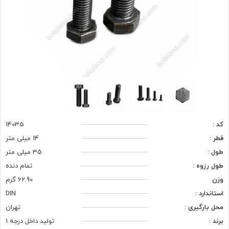
کد :
14035
قطر :
14 میلی متر
طول :
35 میلی متر
طول رزوه :
تمام دنده
وزن
62.90 گرم
استاندارد :
DIN
محل بارگیری :
تهران
برند :
تولید داخل درجه 1