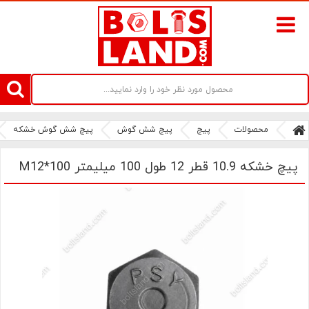
سامانه آنلاین فروش پیچ و مهره های صنعتی بولتز لند | سرزمین پیچ
محصولات
پیچ
پیچ شش گوش
پیچ شش گوش خشکه
پیچ خشکه 10.9 قطر 12 طول 100 میلیمتر M12*100