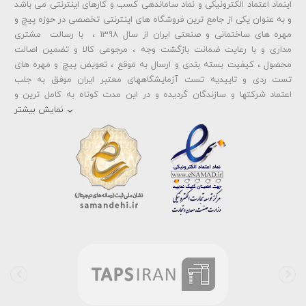
اینماد اعتماد الکترونیکی و نماد ساماندهی کسب و کارهای اینترنتی می باشد
و به عنوان یکی از جامع ترین فروشگاه های اینترنتی تخصصی در حوزه پیچ و
ارسال دیدگاه
مهره های ساختمانی و صنعتی ایران از سال 1398 ، با رسالت مشتری
مداری و با رعایت ضمانت بازگشت وجه ، مرجوعی کالا و تضمین اصالت
محصول ، کیفیت بسته بندی و ارسال به موقع ، تعویض پیچ و مهره های
تست ردی و تاییدیه تست آزمایشگاههای معتبر ایران موفق به جلب
اعتماد شرکتها و سازندگان گردیده و در این مدت کوتاه به کامل ترین و
متنوع ترین فروشگاه اینترنتی تخصصی در حوزه
پیچ آهنی 5.6
و
مهره آهنی
نمایش بیشتر
،
پیچ خشکه 8.8
و
مهره خشکه کلاس 8
،
پیچ خشکه 10.9
و
مهره خشکه
کلاس 10
،
پیچ خشکه اچ وی HV
و
مهره خشکه اچ وی HV
و ... تبدیل شده
است . در شرایطی که بین خرید محصولی مردد هستید ، تماس یا پیغام روی
خط واتس اپ شرکت ، شما را به کارشناس مربوطه حتی در ایام تعطیل
متصل نموده و با خیال راحت به محصول و یا خدمات لازم شما را راهنمایی می
نمایند.
بولتز لند با تامین انواع پیچ و مهره ها از جمله
پیچ شیروانی
،
پیچ سرمته
ای واشردار
،
پیچ شیروانی بکسی نوک تیز
،
پیچ کناف
و
پیچ چوب ام دی
اف MDF
،
پیچ خودرویی
،
پیچ جوشی
،
پیچ فلنج دار
،
پیچ طبق ماشین
و
پیچ تنظیم ارتفاع
اقدام به فروش اینترنتی و عرضه خدمات به قیمت روز و
رقابتی به مشتریان محترم می باشد . در فروشگاه اینترنتی و حضوری رابین
ابزار شما مشتری محترم در هر ساعت از شبانه روز به راحتی و با خیال آسوده