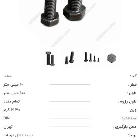
کد :
10100
قطر :
10 میلی متر
طول :
100 میلی متر
طول رزوه :
تمام دنده
وزن
61.30 گرم
استاندارد :
DIN
محل بارگیری :
تهران
برند :
تولید داخل درجه 1