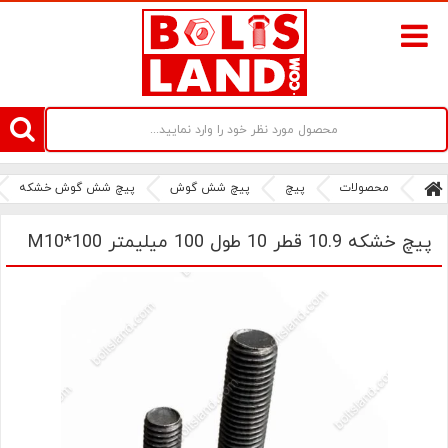
سامانه آنلاین فروش پیچ و مهره های صنعتی بولتز لند | سرزمین پیچ
محصولات
پیچ
پیچ شش گوش
پیچ شش گوش خشکه
پیچ خشکه 10.9 قطر 10 طول 100 میلیمتر M10*100