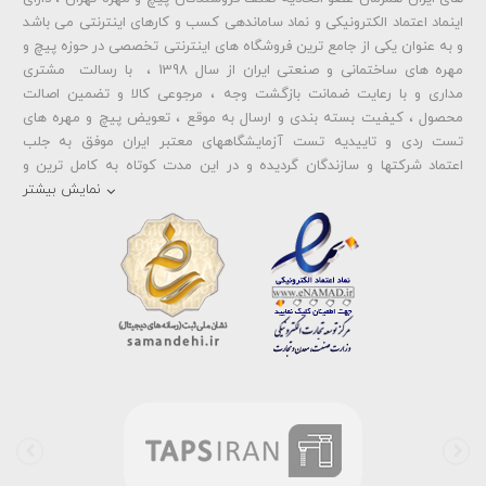
اینماد اعتماد الکترونیکی و نماد ساماندهی کسب و کارهای اینترنتی می باشد
و به عنوان یکی از جامع ترین فروشگاه های اینترنتی تخصصی در حوزه پیچ و
ارسال دیدگاه
مهره های ساختمانی و صنعتی ایران از سال 1398 ، با رسالت مشتری
مداری و با رعایت ضمانت بازگشت وجه ، مرجوعی کالا و تضمین اصالت
محصول ، کیفیت بسته بندی و ارسال به موقع ، تعویض پیچ و مهره های
تست ردی و تاییدیه تست آزمایشگاههای معتبر ایران موفق به جلب
اعتماد شرکتها و سازندگان گردیده و در این مدت کوتاه به کامل ترین و
متنوع ترین فروشگاه اینترنتی تخصصی در حوزه
پیچ آهنی 5.6
و
مهره آهنی
نمایش بیشتر
،
پیچ خشکه 8.8
و
مهره خشکه کلاس 8
،
پیچ خشکه 10.9
و
مهره خشکه
کلاس 10
،
پیچ خشکه اچ وی HV
و
مهره خشکه اچ وی HV
و ... تبدیل شده
است . در شرایطی که بین خرید محصولی مردد هستید ، تماس یا پیغام روی
خط واتس اپ شرکت ، شما را به کارشناس مربوطه حتی در ایام تعطیل
متصل نموده و با خیال راحت به محصول و یا خدمات لازم شما را راهنمایی می
نمایند.
بولتز لند با تامین انواع پیچ و مهره ها از جمله
پیچ شیروانی
،
پیچ سرمته
ای واشردار
،
پیچ شیروانی بکسی نوک تیز
،
پیچ کناف
و
پیچ چوب ام دی
اف MDF
،
پیچ خودرویی
،
پیچ جوشی
،
پیچ فلنج دار
،
پیچ طبق ماشین
و
پیچ تنظیم ارتفاع
اقدام به فروش اینترنتی و عرضه خدمات به قیمت روز و
رقابتی به مشتریان محترم می باشد . در فروشگاه اینترنتی و حضوری رابین