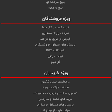
پیچ سرمته ای
شما می توانید جهت استعلام قیمت پیچ و مهره و خرید انواع پیچ و
پیچ و مهره
مهره از تجربه و تخصص ما در تهیه ، تامین و تجهیز پروژه های ساختمانی و
صنعتی خود بهترین استفاده را نمایید .
ویژه فروشندگان
ثبت کسب و کار شما
نمونه قرارداد همکاری
فروش از طریق بولتز لند
پرسش های متداول فروشندگان
شیرآلات KWC
توالت فرنگی
گل میخ
ویژه خریداران
درخواست پیش فاکتور
ضمانت بازگشت وجه
تضمین اصالت و کیفیت محصولات
خرید های عمده و سازمانی
پرسش های متداول خریداران
مراحل خرید از بولتز لند