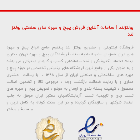
بولتزلند | سامانه آنلاین فروش پیچ و مهره های صنعتی بولتز
لند
فروشگاه اینترنتی و حضوری بولتز لند پلتفرم جامع انواع پیچ و مهره
شماره تلفن و ایمیل شما نمایش داده نخواهد شد.
های ایران همزمان عضو اتحادیه صنف فروشندگان پیچ و مهره تهران ، دارای
اینماد اعتماد الکترونیکی و نماد ساماندهی کسب و کارهای اینترنتی می باشد
و به عنوان یکی از جامع ترین فروشگاه های اینترنتی تخصصی در حوزه پیچ و
ارسال دیدگاه
مهره های ساختمانی و صنعتی ایران از سال 1398 ، با رسالت مشتری
مداری و با رعایت ضمانت بازگشت وجه ، مرجوعی کالا و تضمین اصالت
محصول ، کیفیت بسته بندی و ارسال به موقع ، تعویض پیچ و مهره های
تست ردی و تاییدیه تست آزمایشگاههای معتبر ایران موفق به جلب
اعتماد شرکتها و سازندگان گردیده و در این مدت کوتاه به کامل ترین و
متنوع ترین فروشگاه اینترنتی تخصصی در حوزه
پیچ آهنی 5.6
و
مهره آهنی
نمایش بیشتر
،
پیچ خشکه 8.8
و
مهره خشکه کلاس 8
،
پیچ خشکه 10.9
و
مهره خشکه
کلاس 10
،
پیچ خشکه اچ وی HV
و
مهره خشکه اچ وی HV
و ... تبدیل شده
است . در شرایطی که بین خرید محصولی مردد هستید ، تماس یا پیغام روی
خط واتس اپ شرکت ، شما را به کارشناس مربوطه حتی در ایام تعطیل