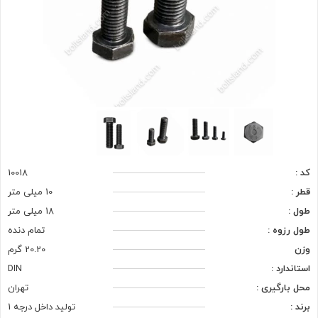
کد :
10018
قطر :
10 میلی متر
طول :
18 میلی متر
طول رزوه :
تمام دنده
وزن
20.20 گرم
استاندارد :
DIN
محل بارگیری :
تهران
برند :
تولید داخل درجه 1