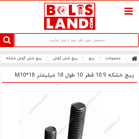
سامانه آنلاین فروش پیچ و مهره های صنعتی بولتز لند | سرزمین پیچ
محصولات
پیچ
پیچ شش گوش
پیچ شش گوش خشکه
پیچ خشکه 10.9 قطر 10 طول 18 میلیمتر M10*18