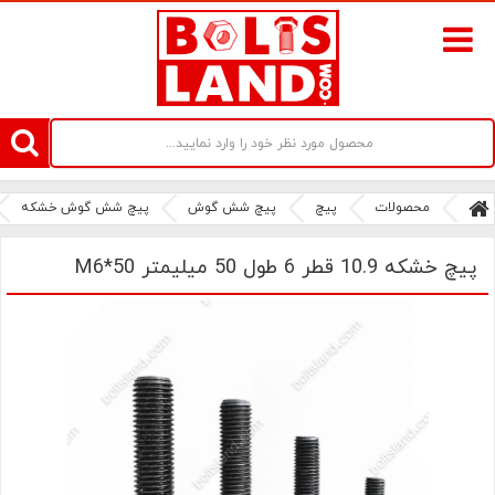
سامانه آنلاین فروش پیچ و مهره های صنعتی بولتز لند | سرزمین پیچ
محصولات
پیچ
پیچ شش گوش
پیچ شش گوش خشکه
پیچ خشکه 10.9 قطر 6 طول 50 میلیمتر M6*50