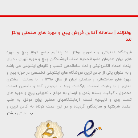
بولتزلند | سامانه آنلاین فروش پیچ و مهره های صنعتی بولتز
لند
فروشگاه اینترنتی و حضوری بولتز لند پلتفرم جامع انواع پیچ و مهره
شماره تلفن و ایمیل شما نمایش داده نخواهد شد.
های ایران همزمان عضو اتحادیه صنف فروشندگان پیچ و مهره تهران ، دارای
اینماد اعتماد الکترونیکی و نماد ساماندهی کسب و کارهای اینترنتی می باشد
و به عنوان یکی از جامع ترین فروشگاه های اینترنتی تخصصی در حوزه پیچ و
ارسال دیدگاه
مهره های ساختمانی و صنعتی ایران از سال 1398 ، با رسالت مشتری
مداری و با رعایت ضمانت بازگشت وجه ، مرجوعی کالا و تضمین اصالت
محصول ، کیفیت بسته بندی و ارسال به موقع ، تعویض پیچ و مهره های
تست ردی و تاییدیه تست آزمایشگاههای معتبر ایران موفق به جلب
اعتماد شرکتها و سازندگان گردیده و در این مدت کوتاه به کامل ترین و
متنوع ترین فروشگاه اینترنتی تخصصی در حوزه
پیچ آهنی 5.6
و
مهره آهنی
نمایش بیشتر
،
پیچ خشکه 8.8
و
مهره خشکه کلاس 8
،
پیچ خشکه 10.9
و
مهره خشکه
کلاس 10
،
پیچ خشکه اچ وی HV
و
مهره خشکه اچ وی HV
و ... تبدیل شده
است . در شرایطی که بین خرید محصولی مردد هستید ، تماس یا پیغام روی