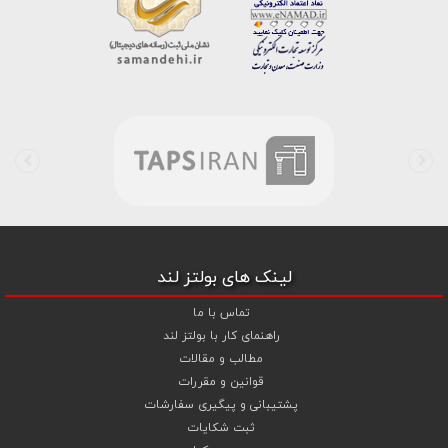
خط واتس اپ شرکت ، شما را به کارشناس مربوطه حتی در ایام تعطیل
متصل نموده و با خیال راحت به محصول و یا خدمات لازم شما را راهنمایی می
نمایند.
بولتز لند با تامین انواع پیچ و مهره ها از جمله
پیچ شیروانی
،
پیچ سرمته
ای واشردار
،
پیچ شیروانی بکسی نوک تیز
،
پیچ کناف
و
پیچ چوب ام دی
اف MDF
،
پیچ خودرویی
،
پیچ جوشی
،
پیچ فلنج دار
،
پیچ طبق ماشین
و
پیچ تنظیم ارتفاع
اقدام به فروش اینترنتی و عرضه خدمات به قیمت روز و
رقابتی به مشتریان محترم می باشد . در فروشگاه اینترنتی و حضوری رابین
ابزار شما مشتری محترم در هر ساعت از شبانه روز به راحتی و با خیال آسوده
می توانید با سفارش انواع پیچ و مهره های آهنی ، پیچ و مهره های خشکه
8.8 ، پیچ و مهره های خشکه 10.9 ، پیچ و مهره های خشکه اچ وی HV ،
واشر فنری ، واشر آهنی و واشر خشکه کلاس 10 اقدام نمایید و در اولین
لینک های بولتز لند
فرصت کالای خریداری شده را دریافت نمایید . بولتز لند با امکان پرداخت
آنلاین و پرداخت کارت به کارت ( واریز بانکی ) و نیز پرداخت در محل به شما
تماس با ما
این امکان را خواهد داد تا به راحتی و سهولت خرید خود را انجام دهید . هم
راهنمای کار با بولتز لند
چنین بولتز لند با فروش
واشر تخت آهنی کلاس 5
،
و
اشر تخت خشکه
مطالب و مقالات
کلاس 10 اچی وی HV
،
واشر فنری
و
گل میخ
به قیمت رقابتی و با منظور
قوانین و مقررات
کردن تخفیف ویژه جهت تجهیز پروژهای صنعتی و کارگاهی نموده است .
پشتیبانی و پیگیری سفارشات
همچنین می توانید با افزودن ردیف آبکاری گالوانیزاسیون سرد ،
ثبت شکایات
آبکاری گالوانیزاسیون گرم و آبکاری داکرومات (زرد و سفید) جهت پیچ و