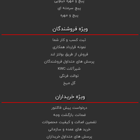
پیچ و مهره کیلویی
مهره های انتخابی خود قیمت را محاسبه و اقدام به سفارش نمایید .
پیچ سرمته ای
شما می توانید جهت استعلام قیمت پیچ و مهره و خرید انواع پیچ و
پیچ و مهره
مهره از تجربه و تخصص ما در تهیه ، تامین و تجهیز پروژه های ساختمانی و
صنعتی خود بهترین استفاده را نمایید .
ویژه فروشندگان
ثبت کسب و کار شما
نمونه قرارداد همکاری
فروش از طریق بولتز لند
پرسش های متداول فروشندگان
شیرآلات KWC
توالت فرنگی
گل میخ
ویژه خریداران
درخواست پیش فاکتور
ضمانت بازگشت وجه
تضمین اصالت و کیفیت محصولات
خرید های عمده و سازمانی
پرسش های متداول خریداران