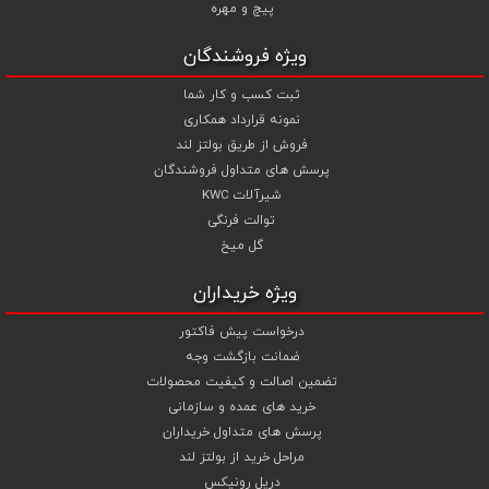
شما می توانید جهت استعلام قیمت پیچ و مهره و خرید انواع پیچ و
پیچ و مهره
مهره از تجربه و تخصص ما در تهیه ، تامین و تجهیز پروژه های ساختمانی و
صنعتی خود بهترین استفاده را نمایید .
ویژه فروشندگان
ثبت کسب و کار شما
نمونه قرارداد همکاری
فروش از طریق بولتز لند
پرسش های متداول فروشندگان
شیرآلات KWC
توالت فرنگی
گل میخ
ویژه خریداران
درخواست پیش فاکتور
ضمانت بازگشت وجه
تضمین اصالت و کیفیت محصولات
خرید های عمده و سازمانی
پرسش های متداول خریداران
مراحل خرید از بولتز لند
دریل رونیکس