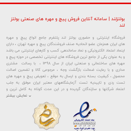
بولتزلند | سامانه آنلاین فروش پیچ و مهره های صنعتی بولتز
لند
فروشگاه اینترنتی و حضوری بولتز لند پلتفرم جامع انواع پیچ و مهره
شماره تلفن و ایمیل شما نمایش داده نخواهد شد.
های ایران همزمان عضو اتحادیه صنف فروشندگان پیچ و مهره تهران ، دارای
اینماد اعتماد الکترونیکی و نماد ساماندهی کسب و کارهای اینترنتی می باشد
و به عنوان یکی از جامع ترین فروشگاه های اینترنتی تخصصی در حوزه پیچ و
ارسال دیدگاه
مهره های ساختمانی و صنعتی ایران از سال 1398 ، با رسالت مشتری
مداری و با رعایت ضمانت بازگشت وجه ، مرجوعی کالا و تضمین اصالت
محصول ، کیفیت بسته بندی و ارسال به موقع ، تعویض پیچ و مهره های
تست ردی و تاییدیه تست آزمایشگاههای معتبر ایران موفق به جلب
اعتماد شرکتها و سازندگان گردیده و در این مدت کوتاه به کامل ترین و
متنوع ترین فروشگاه اینترنتی تخصصی در حوزه
پیچ آهنی 5.6
و
مهره آهنی
نمایش بیشتر
،
پیچ خشکه 8.8
و
مهره خشکه کلاس 8
،
پیچ خشکه 10.9
و
مهره خشکه
کلاس 10
،
پیچ خشکه اچ وی HV
و
مهره خشکه اچ وی HV
و ... تبدیل شده
است . در شرایطی که بین خرید محصولی مردد هستید ، تماس یا پیغام روی
خط واتس اپ شرکت ، شما را به کارشناس مربوطه حتی در ایام تعطیل
متصل نموده و با خیال راحت به محصول و یا خدمات لازم شما را راهنمایی می