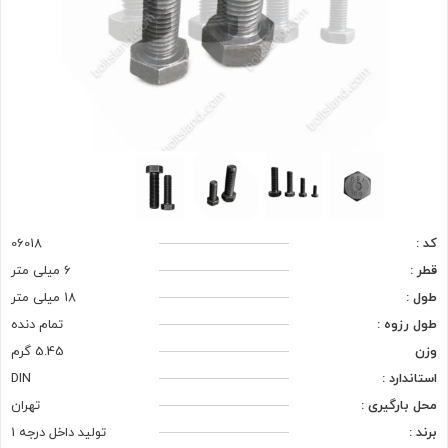
کد :
06018
قطر :
6 میلی متر
طول :
18 میلی متر
طول رزوه :
تمام دنده
وزن
5.45 گرم
استاندارد :
DIN
محل بارگیری :
تهران
برند :
تولید داخل درجه 1