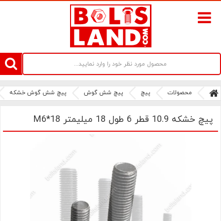
سامانه آنلاین فروش پیچ و مهره های صنعتی بولتز لند | سرزمین پیچ
محصولات
پیچ
پیچ شش گوش
پیچ شش گوش خشکه
پیچ خشکه 10.9 قطر 6 طول 18 میلیمتر M6*18