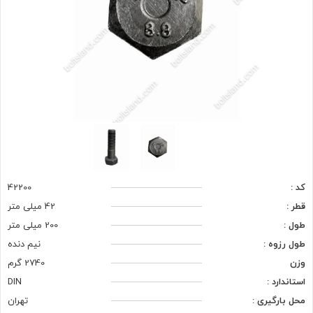
کد :
42200
قطر :
42 میلی متر
طول :
200 میلی متر
طول رزوه :
نیم دنده
وزن
2740 گرم
استاندارد :
DIN
محل بارگیری :
تهران