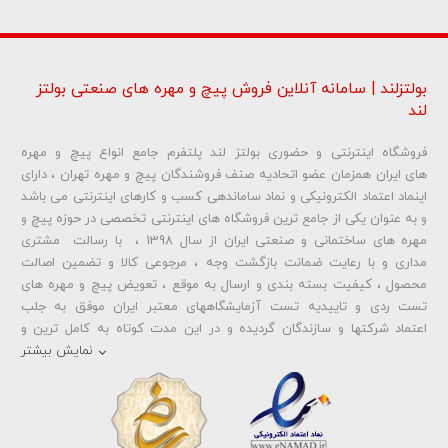
بولتزلند | سامانه آنلاین فروش پیچ و مهره های صنعتی بولتز
لند
فروشگاه اینترنتی و حضوری بولتز لند پلتفرم جامع انواع پیچ و مهره
شماره تلفن و ایمیل شما نمایش داده نخواهد شد.
های ایران همزمان عضو اتحادیه صنف فروشندگان پیچ و مهره تهران ، دارای
اینماد اعتماد الکترونیکی و نماد ساماندهی کسب و کارهای اینترنتی می باشد
و به عنوان یکی از جامع ترین فروشگاه های اینترنتی تخصصی در حوزه پیچ و
ارسال دیدگاه
مهره های ساختمانی و صنعتی ایران از سال 1398 ، با رسالت مشتری
مداری و با رعایت ضمانت بازگشت وجه ، مرجوعی کالا و تضمین اصالت
محصول ، کیفیت بسته بندی و ارسال به موقع ، تعویض پیچ و مهره های
تست ردی و تاییدیه تست آزمایشگاههای معتبر ایران موفق به جلب
اعتماد شرکتها و سازندگان گردیده و در این مدت کوتاه به کامل ترین و
متنوع ترین فروشگاه اینترنتی تخصصی در حوزه
پیچ آهنی 5.6
و
مهره آهنی
نمایش بیشتر
،
پیچ خشکه 8.8
و
مهره خشکه کلاس 8
،
پیچ خشکه 10.9
و
مهره خشکه
کلاس 10
،
پیچ خشکه اچ وی HV
و
مهره خشکه اچ وی HV
و ... تبدیل شده
است . در شرایطی که بین خرید محصولی مردد هستید ، تماس یا پیغام روی
خط واتس اپ شرکت ، شما را به کارشناس مربوطه حتی در ایام تعطیل