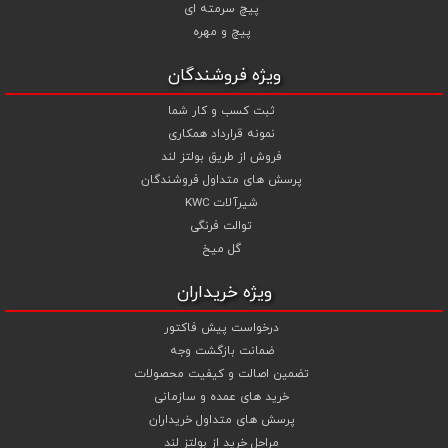
پیچ سرمته ای
شما می توانید جهت استعلام قیمت پیچ و مهره و خرید انواع پیچ و
پیچ و مهره
مهره از تجربه و تخصص ما در تهیه ، تامین و تجهیز پروژه های ساختمانی و
صنعتی خود بهترین استفاده را نمایید .
ویژه فروشندگان
ثبت کسب و کار شما
نمونه قرارداد همکاری
فروش از طریق بولتز لند
پرسش های متداول فروشندگان
شیرآلات KWC
توالت فرنگی
گل میخ
ویژه خریداران
درخواست پیش فاکتور
ضمانت بازگشت وجه
تضمین اصالت و کیفیت محصولات
خرید های عمده و سازمانی
پرسش های متداول خریداران
مراحل خرید از بولتز لند