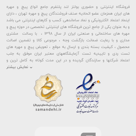
فروشگاه اینترنتی و حضوری بولتز لند پلتفرم جامع انواع پیچ و مهره
شماره تلفن و ایمیل شما نمایش داده نخواهد شد.
های ایران همزمان عضو اتحادیه صنف فروشندگان پیچ و مهره تهران ، دارای
اینماد اعتماد الکترونیکی و نماد ساماندهی کسب و کارهای اینترنتی می باشد
و به عنوان یکی از جامع ترین فروشگاه های اینترنتی تخصصی در حوزه پیچ و
ارسال دیدگاه
مهره های ساختمانی و صنعتی ایران از سال 1398 ، با رسالت مشتری
مداری و با رعایت ضمانت بازگشت وجه ، مرجوعی کالا و تضمین اصالت
محصول ، کیفیت بسته بندی و ارسال به موقع ، تعویض پیچ و مهره های
تست ردی و تاییدیه تست آزمایشگاههای معتبر ایران موفق به جلب
اعتماد شرکتها و سازندگان گردیده و در این مدت کوتاه به کامل ترین و
متنوع ترین فروشگاه اینترنتی تخصصی در حوزه
پیچ آهنی 5.6
و
مهره آهنی
نمایش بیشتر
،
پیچ خشکه 8.8
و
مهره خشکه کلاس 8
،
پیچ خشکه 10.9
و
مهره خشکه
کلاس 10
،
پیچ خشکه اچ وی HV
و
مهره خشکه اچ وی HV
و ... تبدیل شده
است . در شرایطی که بین خرید محصولی مردد هستید ، تماس یا پیغام روی
خط واتس اپ شرکت ، شما را به کارشناس مربوطه حتی در ایام تعطیل
متصل نموده و با خیال راحت به محصول و یا خدمات لازم شما را راهنمایی می
نمایند.
بولتز لند با تامین انواع پیچ و مهره ها از جمله
پیچ شیروانی
،
پیچ سرمته
ای واشردار
،
پیچ شیروانی بکسی نوک تیز
،
پیچ کناف
و
پیچ چوب ام دی
اف MDF
،
پیچ خودرویی
،
پیچ جوشی
،
پیچ فلنج دار
،
پیچ طبق ماشین
و