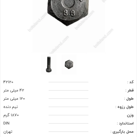
کد :
42120
قطر :
42 میلی متر
طول :
120 میلی متر
طول رزوه :
نیم دنده
وزن
1870 گرم
استاندارد :
DIN
محل بارگیری :
تهران