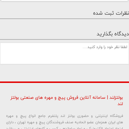
نظرات ثبت شده
دیدگاه بگذارید
بولتزلند | سامانه آنلاین فروش پیچ و مهره های صنعتی بولتز
لند
فروشگاه اینترنتی و حضوری بولتز لند پلتفرم جامع انواع پیچ و مهره
شماره تلفن و ایمیل شما نمایش داده نخواهد شد.
های ایران همزمان عضو اتحادیه صنف فروشندگان پیچ و مهره تهران ، دارای
اینماد اعتماد الکترونیکی و نماد ساماندهی کسب و کارهای اینترنتی می باشد