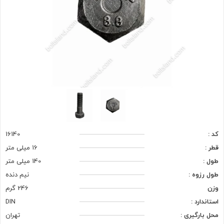
کد :
16140
قطر :
16 میلی متر
طول :
140 میلی متر
طول رزوه :
نیم دنده
وزن
246 گرم
استاندارد :
DIN
محل بارگیری :
تهران