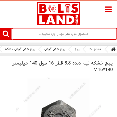
سامانه آنلاین فروش پیچ و مهره های صنعتی بولتز لند | سرزمین پیچ
محصولات
پیچ
پیچ شش گوش
پیچ شش گوش خشکه
پیچ خشکه نیم دنده 8.8 قطر 16 طول 140 میلیمتر
M16*140