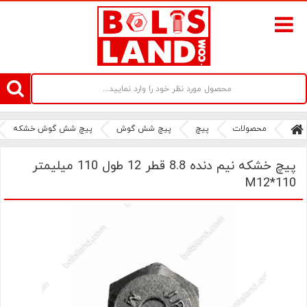
سامانه آنلاین فروش پیچ و مهره های صنعتی بولتز لند | سرزمین پیچ
محصولات
پیچ
پیچ شش گوش
پیچ شش گوش خشکه
پیچ خشکه نیم دنده 8.8 قطر 12 طول 110 میلیمتر
M12*110