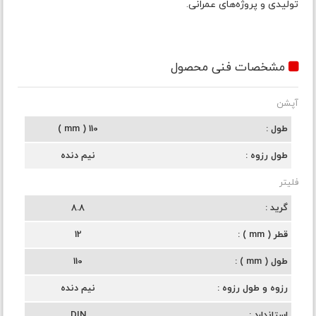
تولیدی و پروژه‌های عمرانی.
مشخصات فنی محصول
آپشن
طول
110 ( mm )
طول رزوه
نیم دنده
فلیتر
گرید
8.8
قطر ( mm )
12
طول ( mm )
110
رزوه و طول رزوه
نیم دنده
استاندارد
DIN