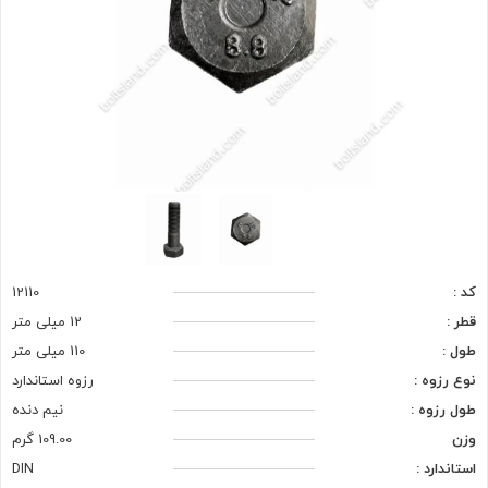
کد :
12110
قطر :
12 میلی متر
طول :
110 میلی متر
نوع رزوه :
رزوه استاندارد
طول رزوه :
نیم دنده
وزن
109.00 گرم
استاندارد :
DIN