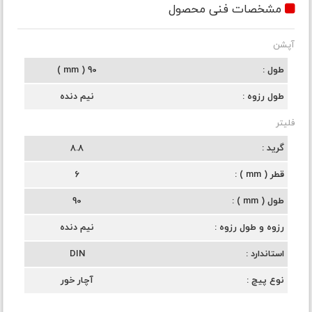
مشخصات فنی محصول
آپشن
طول
90 ( mm )
طول رزوه
نیم دنده
فلیتر
گرید
8.8
قطر ( mm )
6
طول ( mm )
90
رزوه و طول رزوه
نیم دنده
استاندارد
DIN
نوع پیچ
آچار خور