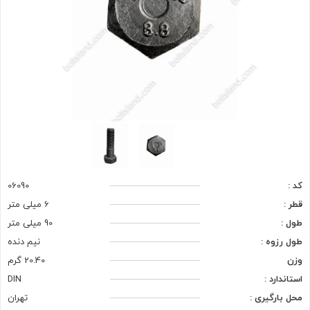
کد :
06090
قطر :
6 میلی متر
طول :
90 میلی متر
طول رزوه :
نیم دنده
وزن
20.40 گرم
استاندارد :
DIN
محل بارگیری :
تهران