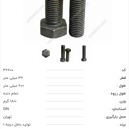
کد :
36200
قطر :
36 میلی متر
طول :
200 میلی متر
طول رزوه :
تمام دنده
وزن
1810 گرم
استاندارد :
DIN
محل بارگیری :
تهران
برند :
تولید داخل درجه 1