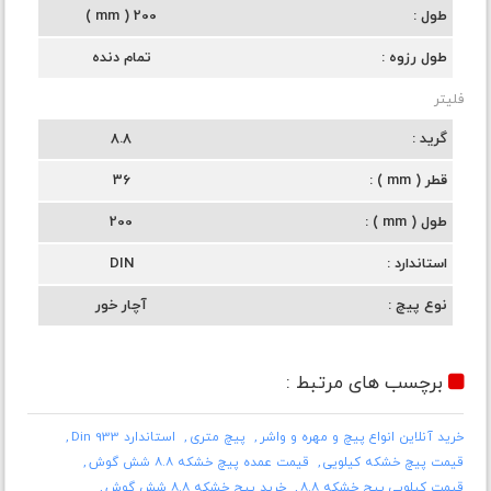
طول
200 ( mm )
طول رزوه
تمام دنده
فلیتر
گرید
8.8
قطر ( mm )
36
طول ( mm )
200
استاندارد
DIN
نوع پیچ
آچار خور
برچسب های مرتبط :
خرید آنلاین انواع پیچ و مهره و واشر
پیچ متری
استاندارد Din 933
قیمت پیچ خشکه کیلویی
قیمت عمده پیچ خشکه ۸.۸ شش گوش
قیمت کیلویی پیچ خشکه ۸.۸
خرید پیچ خشکه ۸.۸ شش گوش