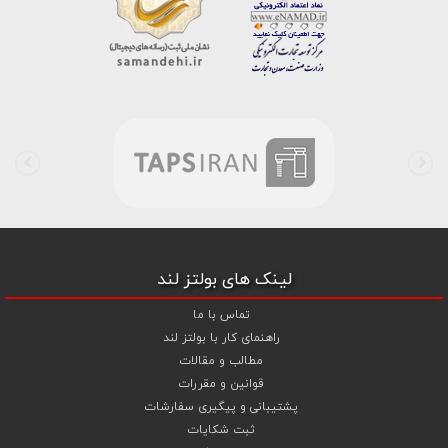
خط واتس اپ شرکت ، شما را به کارشناس مربوطه حتی در ایام تعطیل
متصل نموده و با خیال راحت به محصول و یا خدمات لازم شما را راهنمایی می
نمایند.
بولتز لند با تامین انواع پیچ و مهره ها از جمله
پیچ شیروانی
،
پیچ سرمته
ای واشردار
،
پیچ شیروانی بکسی نوک تیز
،
پیچ کناف
و
پیچ چوب ام دی
اف MDF
،
پیچ خودرویی
،
پیچ جوشی
،
پیچ فلنج دار
،
پیچ طبق ماشین
و
پیچ تنظیم ارتفاع
اقدام به فروش اینترنتی و عرضه خدمات به قیمت روز و
رقابتی به مشتریان محترم می باشد . در فروشگاه اینترنتی و حضوری رابین
ابزار شما مشتری محترم در هر ساعت از شبانه روز به راحتی و با خیال آسوده
می توانید با سفارش انواع پیچ و مهره های آهنی ، پیچ و مهره های خشکه
8.8 ، پیچ و مهره های خشکه 10.9 ، پیچ و مهره های خشکه اچ وی HV ،
واشر فنری ، واشر آهنی و واشر خشکه کلاس 10 اقدام نمایید و در اولین
لینک های بولتز لند
فرصت کالای خریداری شده را دریافت نمایید . بولتز لند با امکان پرداخت
آنلاین و پرداخت کارت به کارت ( واریز بانکی ) و نیز پرداخت در محل به شما
تماس با ما
این امکان را خواهد داد تا به راحتی و سهولت خرید خود را انجام دهید . هم
راهنمای کار با بولتز لند
چنین بولتز لند با فروش
واشر تخت آهنی کلاس 5
،
و
اشر تخت خشکه
مطالب و مقالات
کلاس 10 اچی وی HV
،
واشر فنری
و
گل میخ
به قیمت رقابتی و با منظور
قوانین و مقررات
کردن تخفیف ویژه جهت تجهیز پروژهای صنعتی و کارگاهی نموده است .
پشتیبانی و پیگیری سفارشات
همچنین می توانید با افزودن ردیف آبکاری گالوانیزاسیون سرد ،
ثبت شکایات
آبکاری گالوانیزاسیون گرم و آبکاری داکرومات (زرد و سفید) جهت پیچ و