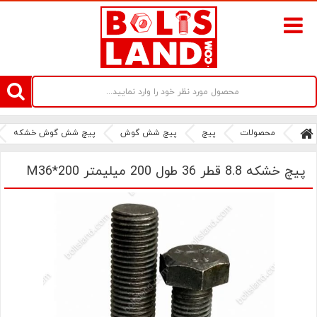
سامانه آنلاین فروش پیچ و مهره های صنعتی بولتز لند | سرزمین پیچ
محصولات
پیچ
پیچ شش گوش
پیچ شش گوش خشکه
پیچ خشکه 8.8 قطر 36 طول 200 میلیمتر M36*200