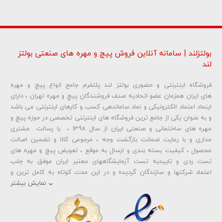
بولتزلند | سامانه آنلاین فروش پیچ و مهره های صنعتی بولتز
لند
فروشگاه اینترنتی و حضوری بولتز لند پلتفرم جامع انواع پیچ و مهره
شماره تلفن و ایمیل شما نمایش داده نخواهد شد.
های ایران همزمان عضو اتحادیه صنف فروشندگان پیچ و مهره تهران ، دارای
اینماد اعتماد الکترونیکی و نماد ساماندهی کسب و کارهای اینترنتی می باشد
و به عنوان یکی از جامع ترین فروشگاه های اینترنتی تخصصی در حوزه پیچ و
ارسال دیدگاه
مهره های ساختمانی و صنعتی ایران از سال 1398 ، با رسالت مشتری
مداری و با رعایت ضمانت بازگشت وجه ، مرجوعی کالا و تضمین اصالت
محصول ، کیفیت بسته بندی و ارسال به موقع ، تعویض پیچ و مهره های
تست ردی و تاییدیه تست آزمایشگاههای معتبر ایران موفق به جلب
اعتماد شرکتها و سازندگان گردیده و در این مدت کوتاه به کامل ترین و
متنوع ترین فروشگاه اینترنتی تخصصی در حوزه
پیچ آهنی 5.6
و
مهره آهنی
نمایش بیشتر
،
پیچ خشکه 8.8
و
مهره خشکه کلاس 8
،
پیچ خشکه 10.9
و
مهره خشکه
کلاس 10
،
پیچ خشکه اچ وی HV
و
مهره خشکه اچ وی HV
و ... تبدیل شده
است . در شرایطی که بین خرید محصولی مردد هستید ، تماس یا پیغام روی