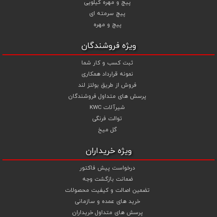
پیچ و مهره کیلویی
مهره های انتخابی خود قیمت را محاسبه و اقدام به سفارش نمایید .
پیچ سرمته ای
شما می توانید جهت استعلام قیمت پیچ و مهره و خرید انواع پیچ و
پیچ و مهره
مهره از تجربه و تخصص ما در تهیه ، تامین و تجهیز پروژه های ساختمانی و
صنعتی خود بهترین استفاده را نمایید .
ویژه فروشندگان
ثبت کسب و کار شما
نمونه قرارداد همکاری
فروش از طریق بولتز لند
پرسش های متداول فروشندگان
شیرآلات KWC
توالت فرنگی
گل میخ
ویژه خریداران
درخواست پیش فاکتور
ضمانت بازگشت وجه
تضمین اصالت و کیفیت محصولات
خرید های عمده و سازمانی
پرسش های متداول خریداران