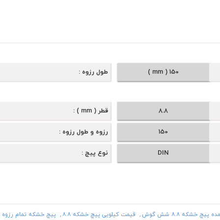
150 ( mm )
طول رزوه
8.8
قطر ( mm )
150
رزوه و طول رزوه
DIN
نوع پیچ
پیچ خشکه ۸.۸ شش گوش
قیمت کیلویی پیچ خشکه ۸.۸
پیچ خشکه تمام رزوه