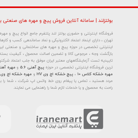
بولتزلند | سامانه آنلاین فروش پیچ و مهره های صنعتی بو
فروشگاه اینترنتی و حضوری بولتز لند پلتفرم جامع انواع پیچ و مه
تهران ، دارای اینماد اعتماد الکترونیکی و نماد ساماندهی کسب و کاره
شماره تلفن و ایمیل ش
بازگشت وجه ، مرجوعی کالا و تضمین اصالت محصول ، کیفیت بسته 
تاییدیه تست آزمایشگاههای معتبر ایران موفق به جلب اعتماد شرکتها 
ترین فروشگاه اینترنتی تخصصی در حوزه
پیچ آهنی 5.6
و
مهره آهن
مهره خشکه کلاس 10
،
پیچ خشکه اچ وی HV
و
مهره خشکه اچ وی HV
مردد هستید ، تماس یا پیغام روی خط واتس اپ شرکت ، شما را به
راحت به محصول و یا خدمات لازم شما را راهنمایی می نمایند.
بولتز لند با تامین انواع پیچ و مهره ها از جمله
پیچ شیروانی
،
پیچ س
پیچ چوب ام دی اف MDF
،
پیچ خودرویی
،
پیچ جوشی
،
پیچ فلنج
اینترنتی و عرضه خدمات به قیمت روز و رقابتی به مشتریان محترم می
محترم در هر ساعت از شبانه روز به راحتی و با خیال آسوده می تو
نمایید و در اولین فرصت کالای خریداری شده را دریافت نمایید . بولتز ل