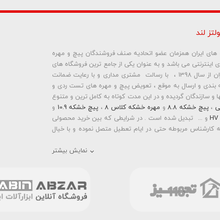
لتز لند
ره های ایران همزمان عضو اتحادیه صنف فروشندگان پیچ و مهره
ای اینترنتی می باشد و به عنوان یکی از جامع ترین فروشگاه های
ما نمایش داده نخواهد شد.
اینترنتی تخصصی در حوزه پیچ و مهره های ساختمانی و صنعتی ایران از سال 1398 ، با رسالت مشتری مداری و با رعایت ضمانت
بندی و ارسال به موقع ، تعویض پیچ و مهره های تست ردی و
و سازندگان گردیده و در این مدت کوتاه به کامل ترین و متنوع
ی
،
پیچ خشکه 8.8
و
مهره خشکه کلاس 8
،
پیچ خشکه 10.9
و
و ... تبدیل شده است . در شرایطی که بین خرید محصولی
 کارشناس مربوطه حتی در ایام تعطیل متصل نموده و با خیال
نمایش بیشتر
رمته ای واشردار
،
پیچ شیروانی بکسی نوک تیز
،
پیچ کناف
و
 دار
،
پیچ طبق ماشین
و
پیچ تنظیم ارتفاع
اقدام به فروش
 باشد . در فروشگاه اینترنتی و حضوری رابین ابزار شما مشتری
انید با سفارش انواع پیچ و مهره های آهنی ، پیچ و مهره های
خشکه 8.8 ، پیچ و مهره های خشکه 10.9 ، پیچ و مهره های خشکه اچ وی HV ، واشر فنری ، واشر آهنی و واشر خشکه کلاس 10 اقدام
ند با امکان پرداخت آنلاین و پرداخت کارت به کارت ( واریز بانکی