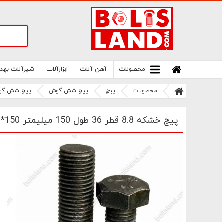
سامانه آنلاین فروش پیچ و مهره های صنعتی
بولتز لند | سرزمین پیچ
محصولات
آهن آلات
ابزارآلات
شیرآلات بهد
محصولات
پیچ
پیچ شش گوش
پیچ شش گو
پیچ خشکه 8.8 قطر 36 طول 150 میلیمتر M36*150