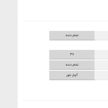
تمام دنده
36
تمام دنده
آچار خور