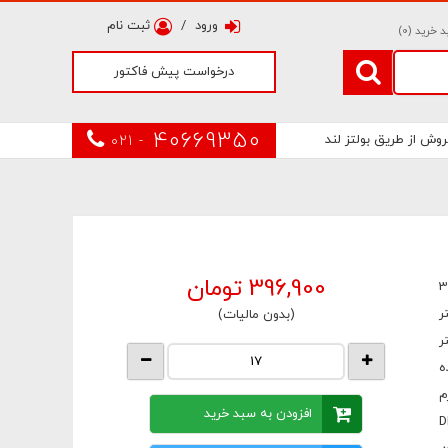
ورود
/
ثبت نام
 خرید (
0
)
درخواست پیش فاکتور
40669350
روش از طریق بولتز لند
021 -
396,900
تومان
3
(بدون مالیات)
ه
افزودن به سبد خرید
D