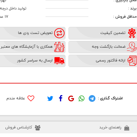
محل بارگیری :
تهرا
برند :
تولید داخل درجه 1
حداقل فروش :
17 عدد
تضمین کیفیت
تعویض تست ردی ها
ضمانت بازگشت وجه
همکاری با آزمایشگاه های معتبر
ارائه فاکتور رسمی
ارسال به سراسر کشور
اشتراک گذاری :
علاقه مندم
راهنمای خرید
کارشناس فروش