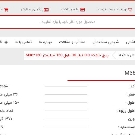
دریافت لیست قیمت
اعلام پرداخت
پیگیری سفارش
سبد
اشتی
شیمی ساختمان
مطالب و مقالات
درباره ما
تماس با ما
ف
ش خشکه
پیچ خشکه 8.8 قطر 36 طول 150 میلیمتر M36*150
کد :
6150
قطر :
36 میلی متر
طول :
150 میلی متر
طول رزوه :
تمام دند
وزن
1470 گرم
استاندارد :
IN