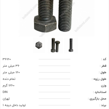
کد :
36120
قطر :
36 میلی متر
طول :
120 میلی متر
طول رزوه :
تمام دنده
وزن
1260 گرم
استاندارد :
DIN
محل بارگیری :
تهران
برند :
تولید داخل درجه 1