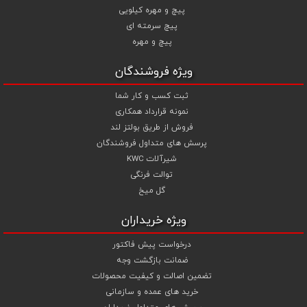
آبکاری گالوانیزاسیون گرم و آبکاری داکرومات (زرد و سفید) جهت پیچ و
پیچ و مهره کیلویی
مهره های انتخابی خود قیمت را محاسبه و اقدام به سفارش نمایید .
پیچ سرمته ای
شما می توانید جهت استعلام قیمت پیچ و مهره و خرید انواع پیچ و
پیچ و مهره
مهره از تجربه و تخصص ما در تهیه ، تامین و تجهیز پروژه های ساختمانی و
صنعتی خود بهترین استفاده را نمایید .
ویژه فروشندگان
ثبت کسب و کار شما
نمونه قرارداد همکاری
فروش از طریق بولتز لند
پرسش های متداول فروشندگان
شیرآلات KWC
توالت فرنگی
گل میخ
ویژه خریداران
درخواست پیش فاکتور
ضمانت بازگشت وجه
تضمین اصالت و کیفیت محصولات
خرید های عمده و سازمانی