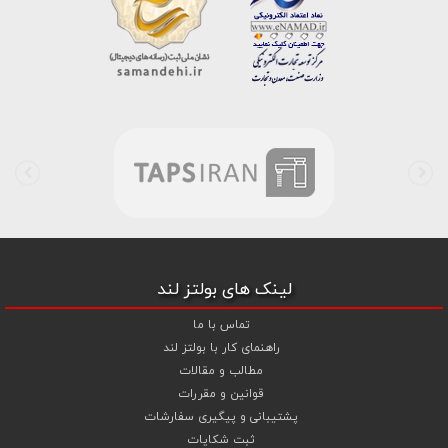
خط واتس اپ شرکت ، شما را به کارشناس مربوطه حتی در ایام تعطیل
متصل نموده و با خیال راحت به محصول و یا خدمات لازم شما را راهنمایی می
نمایند.
بولتز لند با تامین انواع پیچ و مهره ها از جمله
پیچ شیروانی
،
پیچ سرمته
ای واشردار
،
پیچ شیروانی بکسی نوک تیز
،
پیچ کناف
و
پیچ چوب ام دی
اف MDF
،
پیچ خودرویی
،
پیچ جوشی
،
پیچ فلنج دار
،
پیچ طبق ماشین
و
پیچ تنظیم ارتفاع
اقدام به فروش اینترنتی و عرضه خدمات به قیمت روز و
رقابتی به مشتریان محترم می باشد . در فروشگاه اینترنتی و حضوری رابین
ابزار شما مشتری محترم در هر ساعت از شبانه روز به راحتی و با خیال آسوده
می توانید با سفارش انواع پیچ و مهره های آهنی ، پیچ و مهره های خشکه
8.8 ، پیچ و مهره های خشکه 10.9 ، پیچ و مهره های خشکه اچ وی HV ،
واشر فنری ، واشر آهنی و واشر خشکه کلاس 10 اقدام نمایید و در اولین
لینک های بولتز لند
فرصت کالای خریداری شده را دریافت نمایید . بولتز لند با امکان پرداخت
آنلاین و پرداخت کارت به کارت ( واریز بانکی ) و نیز پرداخت در محل به شما
تماس با ما
این امکان را خواهد داد تا به راحتی و سهولت خرید خود را انجام دهید . هم
راهنمای کار با بولتز لند
چنین بولتز لند با فروش
واشر تخت آهنی کلاس 5
،
و
اشر تخت خشکه
مطالب و مقالات
کلاس 10 اچی وی HV
،
واشر فنری
و
گل میخ
به قیمت رقابتی و با منظور
قوانین و مقررات
کردن تخفیف ویژه جهت تجهیز پروژهای صنعتی و کارگاهی نموده است .
پشتیبانی و پیگیری سفارشات
همچنین می توانید با افزودن ردیف آبکاری گالوانیزاسیون سرد ،
ثبت شکایات