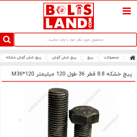
سامانه آنلاین فروش پیچ و مهره های صنعتی بولتز لند | سرزمین پیچ
محصولات
پیچ
پیچ شش گوش
پیچ شش گوش خشکه
پیچ خشکه 8.8 قطر 36 طول 120 میلیمتر M36*120