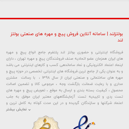
بولتزلند | سامانه آنلاین فروش پیچ و مهره های صنعتی بولتز
لند
فروشگاه اینترنتی و حضوری بولتز لند پلتفرم جامع انواع پیچ و مهره
شماره تلفن و ایمیل شما نمایش داده نخواهد شد.
های ایران همزمان عضو اتحادیه صنف فروشندگان پیچ و مهره تهران ، دارای
اینماد اعتماد الکترونیکی و نماد ساماندهی کسب و کارهای اینترنتی می باشد
و به عنوان یکی از جامع ترین فروشگاه های اینترنتی تخصصی در حوزه پیچ و
ارسال دیدگاه
مهره های ساختمانی و صنعتی ایران از سال 1398 ، با رسالت مشتری
مداری و با رعایت ضمانت بازگشت وجه ، مرجوعی کالا و تضمین اصالت
محصول ، کیفیت بسته بندی و ارسال به موقع ، تعویض پیچ و مهره های
تست ردی و تاییدیه تست آزمایشگاههای معتبر ایران موفق به جلب
اعتماد شرکتها و سازندگان گردیده و در این مدت کوتاه به کامل ترین و
متنوع ترین فروشگاه اینترنتی تخصصی در حوزه
پیچ آهنی 5.6
و
مهره آهنی
نمایش بیشتر
،
پیچ خشکه 8.8
و
مهره خشکه کلاس 8
،
پیچ خشکه 10.9
و
مهره خشکه
کلاس 10
،
پیچ خشکه اچ وی HV
و
مهره خشکه اچ وی HV
و ... تبدیل شده
است . در شرایطی که بین خرید محصولی مردد هستید ، تماس یا پیغام روی